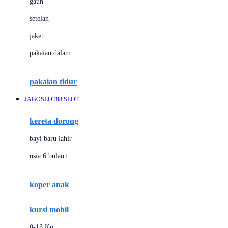
gaun
Dae Organics
setelan
Docare
jaket
Doona
pakaian dalam
Down To Earth
Drew
pakaian tidur
Dr. Brown's
JAGOSLOT88 SLOT
E
kereta dorong
ELC
bayi baru lahir
Ergobaby
usia 6 bulan+
Expert Care
koper anak
Ezyroller
kursi mobil
F
0-13 Kg