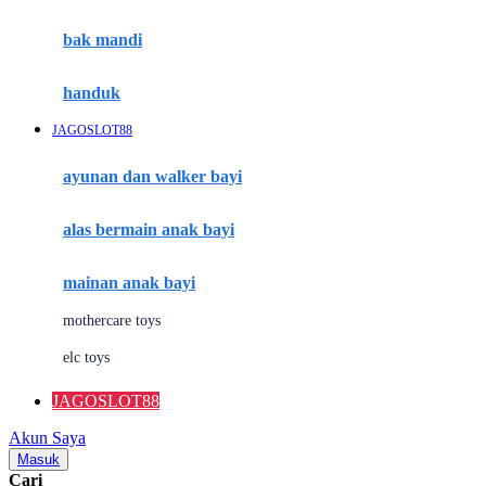
Mini Monkey
Moby
bak mandi
Momami
handuk
Mothercare
JAGOSLOT88
Mustela
ayunan dan walker bayi
My Buddy Tag
My K
alas bermain anak bayi
N
mainan anak bayi
Naif
mothercare toys
Nike
elc toys
Nordic Natural
JAGOSLOT88
Nuby
Akun Saya
Nuna
Masuk
Cari