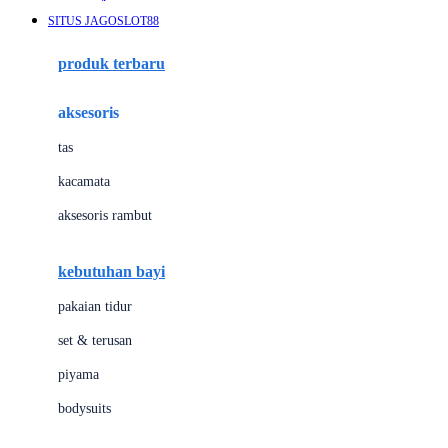
Awan
SITUS JAGOSLOT88
Azetabio
produk terbaru
B
aksesoris
Baabaasheepz
tas
Babiators
kacamata
Baby Dove
aksesoris rambut
Baby Jogger
Baby Rovega
kebutuhan bayi
Babybee
pakaian tidur
Banana Boat
set & terusan
Banz
piyama
Barbie
bodysuits
Beaba