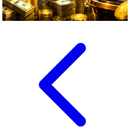
X
Xootz
Y
Yamatoya
Z
Zaxy
Zoggs
0-9
4Moms
59S