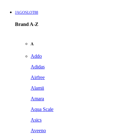
JAGOSLOT88
Brand A-Z
A
Addo
Adidas
Airfree
Alamii
Amara
Aqua Scale
Asics
Aveeno