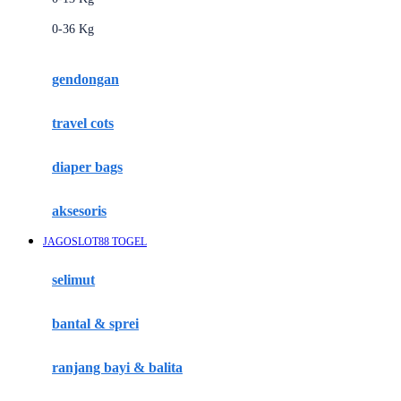
Felt So Sweet
0-36 Kg
Fisher Price
Flipper
gendongan
Friends Of Sally
travel cots
G
diaper bags
Gb
Geko
aksesoris
Graco
JAGOSLOT88 TOGEL
Gund
selimut
H
bantal & sprei
Habbie
Haenim
ranjang bayi & balita
Happy Horse