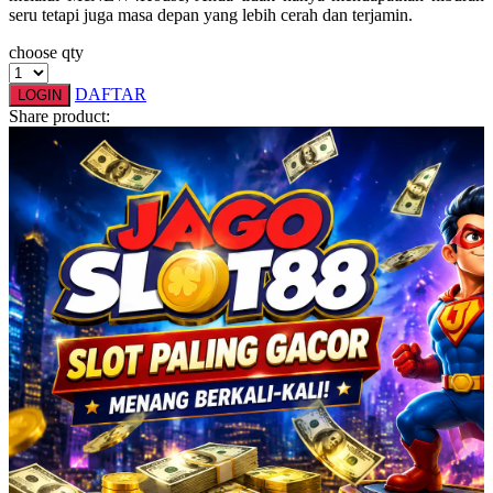
seru tetapi juga masa depan yang lebih cerah dan terjamin.
Twistshake
choose qty
TY Toys
DAFTAR
LOGIN
Share product:
U
V
Veja
Vitaflow
Vtech
W
Waterland
Wellness