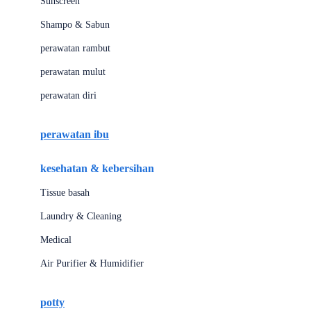
Sunscreen
London Taxi
Shampo & Sabun
Love To Dream
perawatan rambut
perawatan mulut
M
perawatan diri
Magformers
Mama's Choice
perawatan ibu
Mamas&Papas
kesehatan & kebersihan
Mamaway
Tissue basah
Maxi Cosi
Laundry & Cleaning
Megabloks
Medical
Micro
Air Purifier & Humidifier
MiDeer
Mimi & Lula
potty