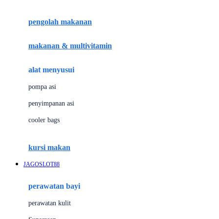
Joie
pengolah makanan
Joolz
Jujube
makanan & multivitamin
K
alat menyusui
Kiddycuts
pompa asi
Kumon
penyimpanan asi
L
cooler bags
Leapfrog
kursi makan
Leclerc
JAGOSLOT88
Lee Vierra
Lillebaby
perawatan bayi
Little Bird Told Me
perawatan kulit
Little Miss Janis