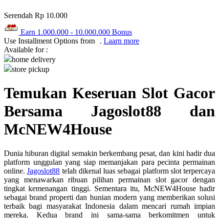
Serendah
Rp 10.000
Q
Earn
1.000.000
-
10.000.000
Bonus
QV Baby
Use Installment Options from
.
Laarn more
Available for :
R
home delivery
store pickup
Real Shades
Temukan Keseruan Slot Gacor
Red Castle
Bersama Jagoslot88 dan
Ribbon Madness
McNEW4House
S
Sebamed
Dunia hiburan digital semakin berkembang pesat, dan kini hadir dua
platform unggulan yang siap memanjakan para pecinta permainan
Silver Cross
online.
Jagoslot88
telah dikenal luas sebagai platform slot terpercaya
yang menawarkan ribuan pilihan permainan slot gacor dengan
Simply Idea
tingkat kemenangan tinggi. Sementara itu, McNEW4House hadir
sebagai brand properti dan hunian modern yang memberikan solusi
Skip Hop
terbaik bagi masyarakat Indonesia dalam mencari rumah impian
Spectra
mereka. Kedua brand ini sama-sama berkomitmen untuk