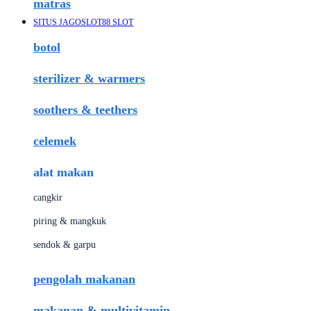
matras
SITUS JAGOSLOT88 SLOT
botol
sterilizer & warmers
soothers & teethers
celemek
alat makan
cangkir
piring & mangkuk
sendok & garpu
pengolah makanan
makanan & multivitamin