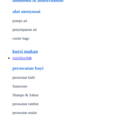
alat menyusui
pompa asi
penyimpanan asi
cooler bags
kursi makan
JAGOSLOT88
perawatan bayi
perawatan kulit
Sunscreen
Shampo & Sabun
perawatan rambut
perawatan mulut