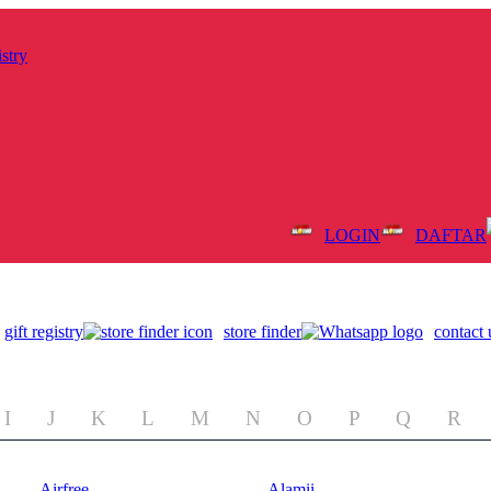
istry
LOGIN
DAFTAR
gift registry
store finder
contact 
I
J
K
L
M
N
O
P
Q
R
Airfree
Alamii