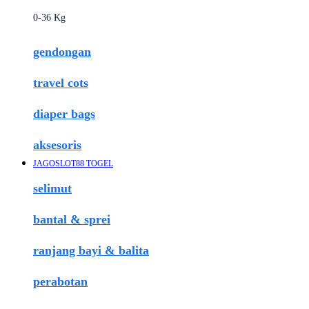
0-36 Kg
gendongan
travel cots
diaper bags
aksesoris
JAGOSLOT88 TOGEL
selimut
bantal & sprei
ranjang bayi & balita
perabotan