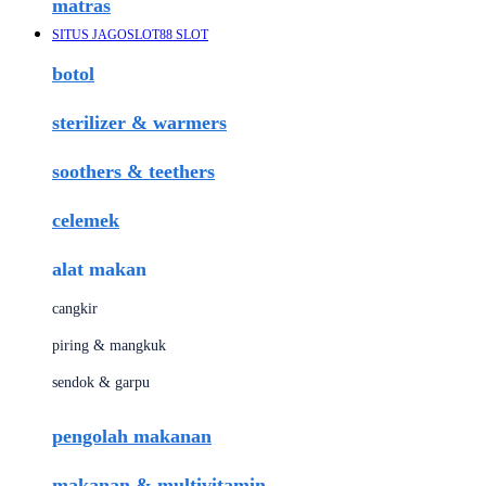
matras
SITUS JAGOSLOT88 SLOT
botol
sterilizer & warmers
soothers & teethers
celemek
alat makan
cangkir
piring & mangkuk
sendok & garpu
pengolah makanan
makanan & multivitamin