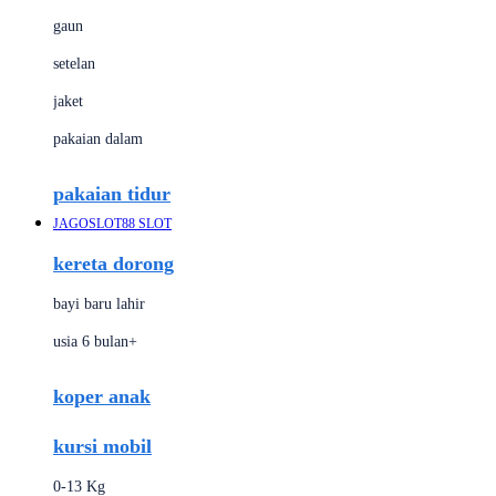
gaun
setelan
jaket
pakaian dalam
pakaian tidur
JAGOSLOT88 SLOT
kereta dorong
bayi baru lahir
usia 6 bulan+
koper anak
kursi mobil
0-13 Kg