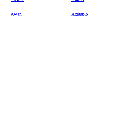
Awan
Azetabio