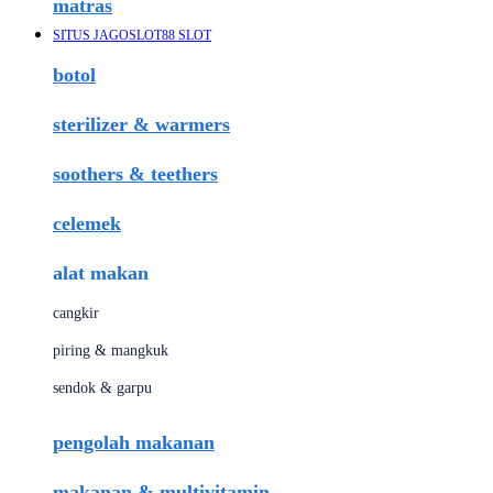
matras
SITUS JAGOSLOT88 SLOT
botol
sterilizer & warmers
soothers & teethers
celemek
alat makan
cangkir
piring & mangkuk
sendok & garpu
pengolah makanan
makanan & multivitamin