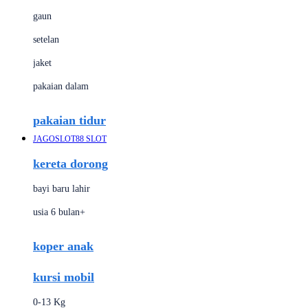
gaun
setelan
jaket
pakaian dalam
pakaian tidur
JAGOSLOT88 SLOT
kereta dorong
bayi baru lahir
usia 6 bulan+
koper anak
kursi mobil
0-13 Kg