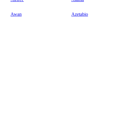
Awan
Azetabio