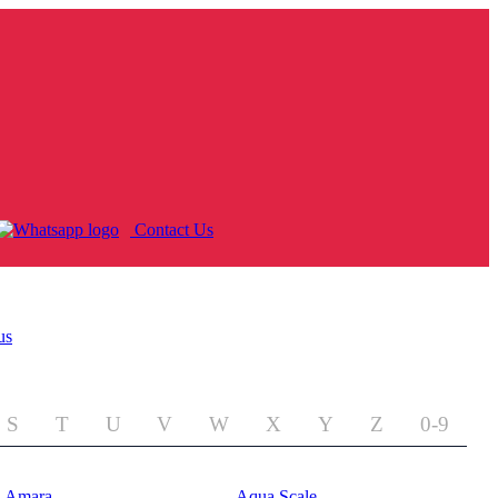
Contact Us
us
S
T
U
V
W
X
Y
Z
0-9
Amara
Aqua Scale