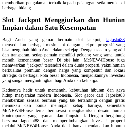
memberikan pengalaman terbaik kepada pelanggan setia mereka di
Squishmallows
berbagai bidang.
Starbooks
Slot Jackpot Menggiurkan dan Hunian
Stick-O
Impian dalam Satu Kesempatan
Stokke
Bagi Anda yang gemar bermain slot jackpot,
Jagoslot88
menyediakan berbagai mesin slot dengan jackpot progresif yang
Sudocrem
bisa mengubah hidup Anda dalam sekejap. Dengan sistem yang adil
dan transparan, setiap pemain memiliki peluang yang sama untuk
Sumimo
meraih kemenangan besar. Di sisi lain, McNEW4House juga
Sunnylife
menawarkan "jackpot" tersendiri dalam dunia properti, yakni hunian
berkualitas premium dengan harga yang kompetitif dan lokasi
Sun-Staches
strategis di berbagai kota besar Indonesia, menjadikannya investasi
yang sangat menguntungkan bagi Anda dan keluarga.
Swimava
Keduanya hadir untuk memenuhi kebutuhan hiburan dan gaya
hidup masyarakat modern Indonesia. Slot gacor dari Jagoslot88
T
memberikan sensasi bermain yang tak tertandingi dengan grafis
memukau dan bonus melimpah setiap harinya, sementara
Tommee Tippee
McNEW4House terus berinovasi menghadirkan desain hunian
kontemporer yang nyaman dan fungsional. Dengan bergabung
Trunki
bersama Jagoslot88 dan mempertimbangkan investasi properti
melalui McNEW4House, Anda tidak hanya mendapatkan hiburan
Tutti Bambini