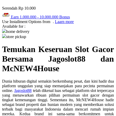
Serendah
Rp 10.000
Q
Earn
1.000.000
-
10.000.000
Bonus
QV Baby
Use Installment Options from
.
Laarn more
Available for :
R
home delivery
store pickup
Real Shades
Temukan Keseruan Slot Gacor
Red Castle
Bersama Jagoslot88 dan
Ribbon Madness
McNEW4House
S
Sebamed
Dunia hiburan digital semakin berkembang pesat, dan kini hadir dua
platform unggulan yang siap memanjakan para pecinta permainan
Silver Cross
online.
Jagoslot88
telah dikenal luas sebagai platform slot terpercaya
yang menawarkan ribuan pilihan permainan slot gacor dengan
Simply Idea
tingkat kemenangan tinggi. Sementara itu, McNEW4House hadir
sebagai brand properti dan hunian modern yang memberikan solusi
Skip Hop
terbaik bagi masyarakat Indonesia dalam mencari rumah impian
Spectra
mereka. Kedua brand ini sama-sama berkomitmen untuk