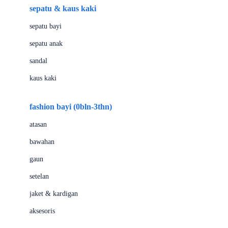
Beauty Barn
sepatu & kaus kaki
Bio Oil
sepatu bayi
Biolane
sepatu anak
Bite Fighters
sandal
Bizzi Growin
kaus kaki
Blackmores
fashion bayi (0bln-3thn)
Blooming Marvellous
atasan
Bonnels
bawahan
Bravado
gaun
Bruder
setelan
Brush Baby
jaket & kardigan
Buds Organics
aksesoris
Bugaboo