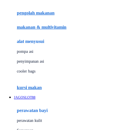
Joie
pengolah makanan
Joolz
Jujube
makanan & multivitamin
K
alat menyusui
Kiddycuts
pompa asi
Kumon
penyimpanan asi
L
cooler bags
Leapfrog
kursi makan
Leclerc
JAGOSLOT88
Lee Vierra
Lillebaby
perawatan bayi
Little Bird Told Me
perawatan kulit
Little Miss Janis