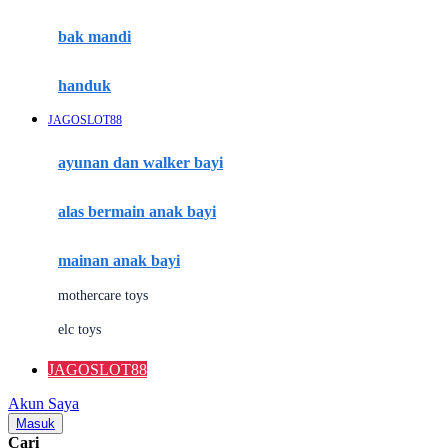
Mini Monkey
Moby
bak mandi
Momami
handuk
Mothercare
JAGOSLOT88
Mustela
ayunan dan walker bayi
My Buddy Tag
My K
alas bermain anak bayi
N
mainan anak bayi
Naif
mothercare toys
Nike
elc toys
Nordic Natural
JAGOSLOT88
Nuby
Akun Saya
Nuna
Masuk
Cari