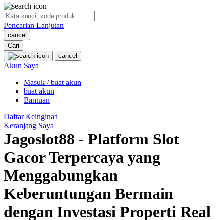
O
Pencarian Lanjutan
Oh Ma Grain
cancel
Okiedog
Cari
cancel
P
Akun Saya
Masuk / buat akun
Peachy
buat akun
Phil & Ted's
Bantuan
Philips Avent
Daftar Keinginan
Keranjang Saya
Pigeon
Jagoslot88 - Platform Slot
Playgro
Gacor Terpercaya yang
Poled Global
Menggabungkan
Ponycycle
Keberuntungan Bermain
Puma
dengan Investasi Properti Real
Pureats