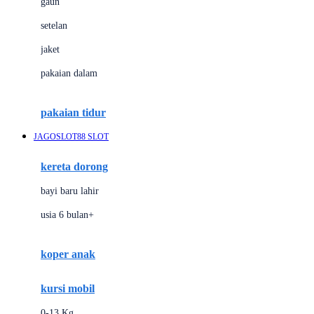
gaun
Dae Organics
setelan
Docare
jaket
Doona
pakaian dalam
Down To Earth
Drew
pakaian tidur
Dr. Brown's
JAGOSLOT88 SLOT
E
kereta dorong
ELC
bayi baru lahir
Ergobaby
usia 6 bulan+
Expert Care
koper anak
Ezyroller
kursi mobil
F
0-13 Kg