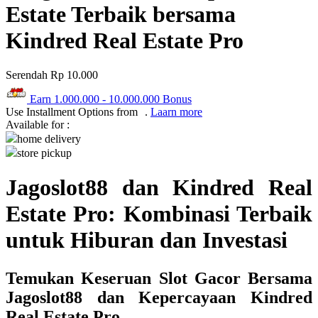
Estate Terbaik bersama
Q
Kindred Real Estate Pro
QV Baby
Serendah
Rp 10.000
R
Earn
1.000.000
-
10.000.000
Bonus
Real Shades
Use Installment Options from
.
Laarn more
Available for :
Red Castle
home delivery
store pickup
Ribbon Madness
Jagoslot88 dan Kindred Real
S
Estate Pro: Kombinasi Terbaik
Sebamed
untuk Hiburan dan Investasi
Silver Cross
Simply Idea
Temukan Keseruan Slot Gacor Bersama
Skip Hop
Jagoslot88 dan Kepercayaan Kindred
Spectra
Real Estate Pro