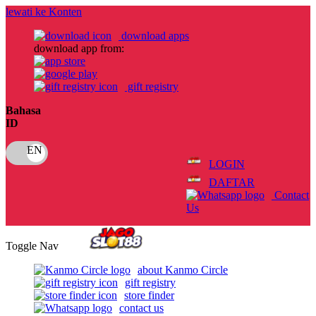
lewati ke Konten
download apps
download app from:
gift registry
Bahasa
ID
LOGIN
DAFTAR
Contact
Us
Toggle Nav
about Kanmo Circle
gift registry
store finder
contact us