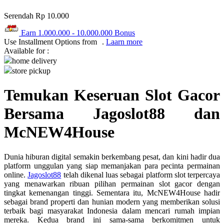
Serendah
Rp 10.000
Q
Earn
1.000.000
-
10.000.000
Bonus
QV Baby
Use Installment Options from
.
Laarn more
Available for :
R
home delivery
store pickup
Real Shades
Temukan Keseruan Slot Gacor
Red Castle
Bersama Jagoslot88 dan
Ribbon Madness
McNEW4House
S
Sebamed
Dunia hiburan digital semakin berkembang pesat, dan kini hadir dua
platform unggulan yang siap memanjakan para pecinta permainan
Silver Cross
online.
Jagoslot88
telah dikenal luas sebagai platform slot terpercaya
yang menawarkan ribuan pilihan permainan slot gacor dengan
Simply Idea
tingkat kemenangan tinggi. Sementara itu, McNEW4House hadir
sebagai brand properti dan hunian modern yang memberikan solusi
Skip Hop
terbaik bagi masyarakat Indonesia dalam mencari rumah impian
Spectra
mereka. Kedua brand ini sama-sama berkomitmen untuk