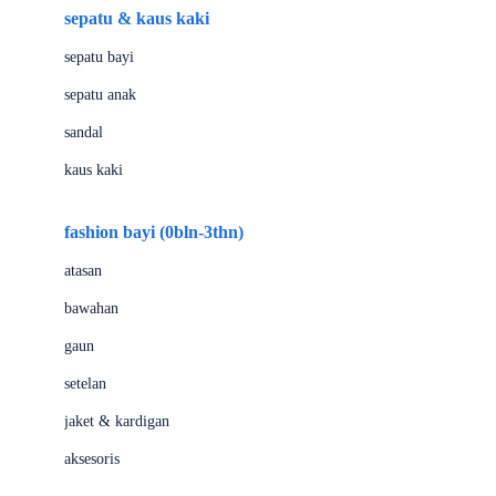
Beauty Barn
sepatu & kaus kaki
Bio Oil
sepatu bayi
Biolane
sepatu anak
Bite Fighters
sandal
Bizzi Growin
kaus kaki
Blackmores
fashion bayi (0bln-3thn)
Blooming Marvellous
atasan
Bonnels
bawahan
Bravado
gaun
Bruder
setelan
Brush Baby
jaket & kardigan
Buds Organics
aksesoris
Bugaboo