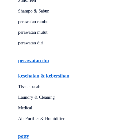
Sunscreen
London Taxi
Shampo & Sabun
Love To Dream
perawatan rambut
perawatan mulut
M
perawatan diri
Magformers
Mama's Choice
perawatan ibu
Mamas&Papas
kesehatan & kebersihan
Mamaway
Tissue basah
Maxi Cosi
Laundry & Cleaning
Megabloks
Medical
Micro
Air Purifier & Humidifier
MiDeer
Mimi & Lula
potty