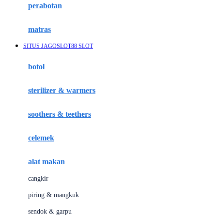
perabotan
Happy Tummy
Hauck
matras
Havaianas
SITUS JAGOSLOT88 SLOT
Hegen
botol
Hot Wheels
sterilizer & warmers
Hybrid
soothers & teethers
I
Inlacta DHA
celemek
Interlac
alat makan
Ivenet
cangkir
J
piring & mangkuk
Jack N Jill
sendok & garpu