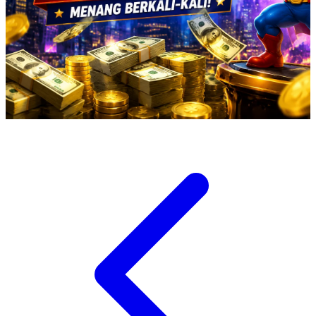
X
Xootz
Y
Yamatoya
Z
Zaxy
Zoggs
0-9
4Moms
59S