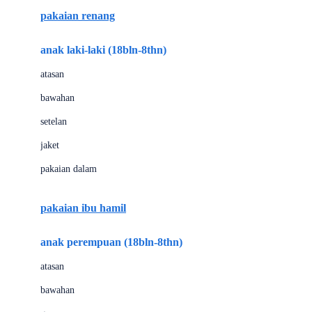
Buggygear
pakaian renang
Bumkins
anak laki-laki (18bln-8thn)
C
atasan
Cetaphil
bawahan
Chicco
setelan
Childlife
jaket
Clevamama
pakaian dalam
Cocolatte
Cottonseeds
pakaian ibu hamil
Cozy N Safe
anak perempuan (18bln-8thn)
Crane
atasan
Cybex
bawahan
D