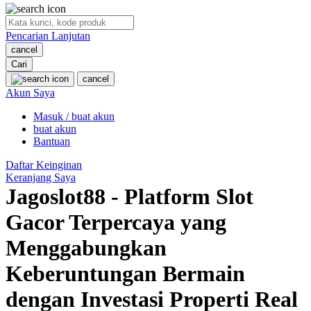
O
Pencarian Lanjutan
Oh Ma Grain
cancel
Okiedog
Cari
cancel
P
Akun Saya
Masuk / buat akun
Peachy
buat akun
Phil & Ted's
Bantuan
Philips Avent
Daftar Keinginan
Keranjang Saya
Pigeon
Jagoslot88 - Platform Slot
Playgro
Gacor Terpercaya yang
Poled Global
Menggabungkan
Ponycycle
Keberuntungan Bermain
Puma
dengan Investasi Properti Real
Pureats