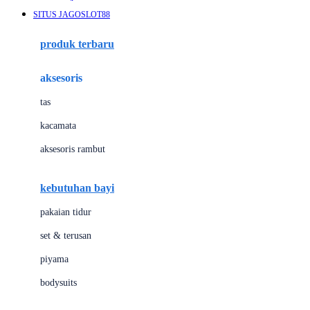
Awan
SITUS JAGOSLOT88
Azetabio
produk terbaru
B
aksesoris
Baabaasheepz
tas
Babiators
kacamata
Baby Dove
aksesoris rambut
Baby Jogger
Baby Rovega
kebutuhan bayi
Babybee
pakaian tidur
Banana Boat
set & terusan
Banz
piyama
Barbie
bodysuits
Beaba