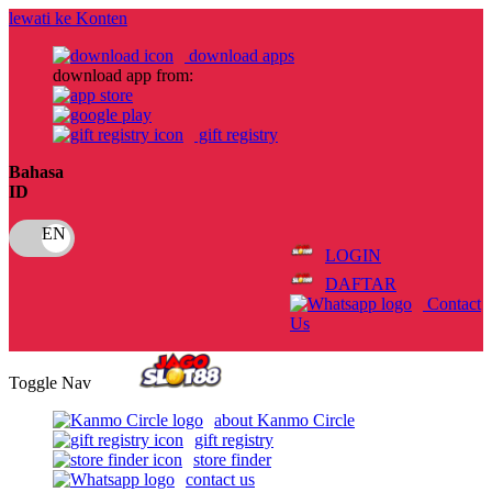
lewati ke Konten
download apps
download app from:
gift registry
Bahasa
ID
LOGIN
DAFTAR
Contact
Us
Toggle Nav
about Kanmo Circle
gift registry
store finder
contact us