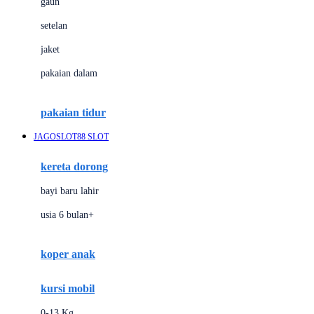
gaun
Dae Organics
setelan
Docare
jaket
Doona
pakaian dalam
Down To Earth
Drew
pakaian tidur
Dr. Brown's
JAGOSLOT88 SLOT
E
kereta dorong
ELC
bayi baru lahir
Ergobaby
usia 6 bulan+
Expert Care
koper anak
Ezyroller
kursi mobil
F
0-13 Kg