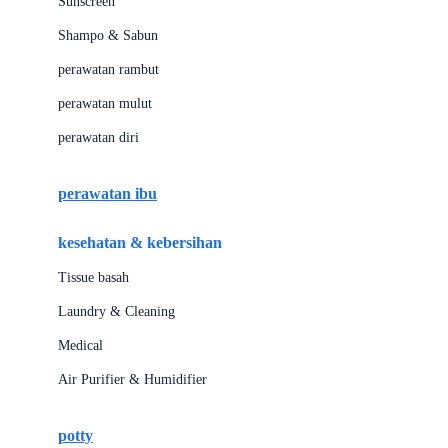
Sunscreen
London Taxi
Shampo & Sabun
Love To Dream
perawatan rambut
perawatan mulut
M
perawatan diri
Magformers
Mama's Choice
perawatan ibu
Mamas&Papas
kesehatan & kebersihan
Mamaway
Tissue basah
Maxi Cosi
Laundry & Cleaning
Megabloks
Medical
Micro
Air Purifier & Humidifier
MiDeer
Mimi & Lula
potty