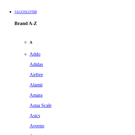
JAGOSLOT88
Brand A-Z
A
Addo
Adidas
Airfree
Alamii
Amara
Aqua Scale
Asics
Aveeno