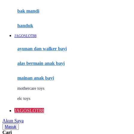
Mini Monkey
Moby
bak mandi
Momami
handuk
Mothercare
JAGOSLOT88
Mustela
ayunan dan walker bayi
My Buddy Tag
My K
alas bermain anak bayi
N
mainan anak bayi
Naif
mothercare toys
Nike
elc toys
Nordic Natural
JAGOSLOT88
Nuby
Akun Saya
Nuna
Masuk
Cari