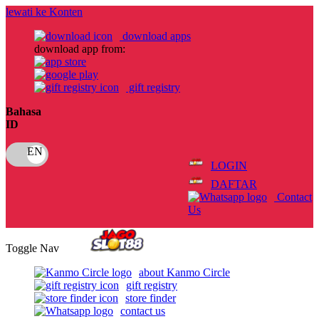
lewati ke Konten
download apps
download app from:
gift registry
Bahasa
ID
LOGIN
DAFTAR
Contact
Us
Toggle Nav
about Kanmo Circle
gift registry
store finder
contact us