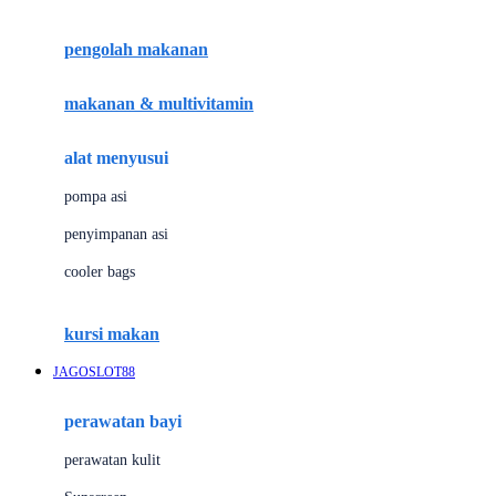
Joie
pengolah makanan
Joolz
Jujube
makanan & multivitamin
K
alat menyusui
Kiddycuts
pompa asi
Kumon
penyimpanan asi
L
cooler bags
Leapfrog
kursi makan
Leclerc
JAGOSLOT88
Lee Vierra
Lillebaby
perawatan bayi
Little Bird Told Me
perawatan kulit
Little Miss Janis