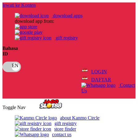
lewati ke Konten
download apps
download app from:
gift registry
Bahasa
ID
LOGIN
DAFTAR
Contact
Us
Toggle Nav
about Kanmo Circle
gift registry
store finder
contact us