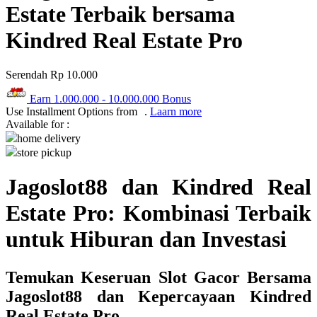
Estate Terbaik bersama
Q
Kindred Real Estate Pro
QV Baby
Serendah
Rp 10.000
R
Earn
1.000.000
-
10.000.000
Bonus
Real Shades
Use Installment Options from
.
Laarn more
Available for :
Red Castle
home delivery
store pickup
Ribbon Madness
Jagoslot88 dan Kindred Real
S
Estate Pro: Kombinasi Terbaik
Sebamed
untuk Hiburan dan Investasi
Silver Cross
Simply Idea
Temukan Keseruan Slot Gacor Bersama
Skip Hop
Jagoslot88 dan Kepercayaan Kindred
Spectra
Real Estate Pro