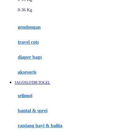
Felt So Sweet
0-36 Kg
Fisher Price
Flipper
gendongan
Friends Of Sally
travel cots
G
diaper bags
Gb
Geko
aksesoris
Graco
JAGOSLOT88 TOGEL
Gund
selimut
H
bantal & sprei
Habbie
Haenim
ranjang bayi & balita
Happy Horse