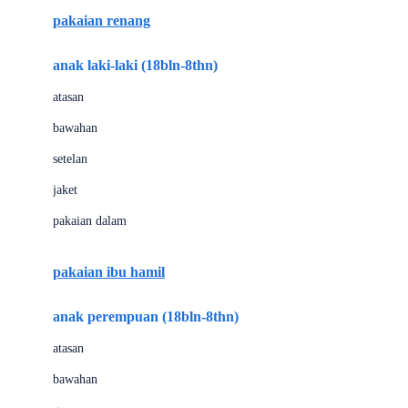
Buggygear
pakaian renang
Bumkins
anak laki-laki (18bln-8thn)
C
atasan
Cetaphil
bawahan
Chicco
setelan
Childlife
jaket
Clevamama
pakaian dalam
Cocolatte
Cottonseeds
pakaian ibu hamil
Cozy N Safe
anak perempuan (18bln-8thn)
Crane
atasan
Cybex
bawahan
D