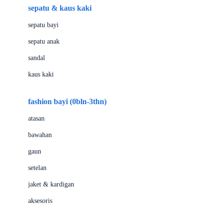
Beauty Barn
sepatu & kaus kaki
Bio Oil
sepatu bayi
Biolane
sepatu anak
Bite Fighters
sandal
Bizzi Growin
kaus kaki
Blackmores
fashion bayi (0bln-3thn)
Blooming Marvellous
atasan
Bonnels
bawahan
Bravado
gaun
Bruder
setelan
Brush Baby
jaket & kardigan
Buds Organics
aksesoris
Bugaboo