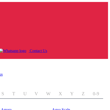
Contact Us
us
S
T
U
V
W
X
Y
Z
0-9
Amara
Aqua Scale