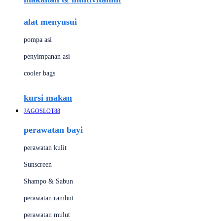
alat menyusui
pompa asi
penyimpanan asi
cooler bags
kursi makan
JAGOSLOT88
perawatan bayi
perawatan kulit
Sunscreen
Shampo & Sabun
perawatan rambut
perawatan mulut