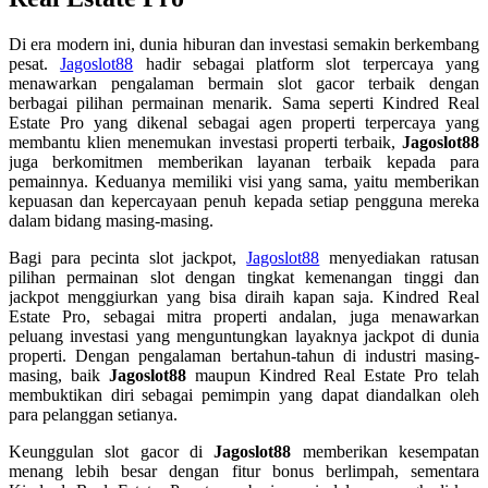
Squishmallows
Di era modern ini, dunia hiburan dan investasi semakin berkembang
Starbooks
pesat.
Jagoslot88
hadir sebagai platform slot terpercaya yang
menawarkan pengalaman bermain slot gacor terbaik dengan
Stick-O
berbagai pilihan permainan menarik. Sama seperti Kindred Real
Estate Pro yang dikenal sebagai agen properti terpercaya yang
Stokke
membantu klien menemukan investasi properti terbaik,
Jagoslot88
juga berkomitmen memberikan layanan terbaik kepada para
Sudocrem
pemainnya. Keduanya memiliki visi yang sama, yaitu memberikan
kepuasan dan kepercayaan penuh kepada setiap pengguna mereka
Sumimo
dalam bidang masing-masing.
Sunnylife
Bagi para pecinta slot jackpot,
Jagoslot88
menyediakan ratusan
pilihan permainan slot dengan tingkat kemenangan tinggi dan
Sun-Staches
jackpot menggiurkan yang bisa diraih kapan saja. Kindred Real
Estate Pro, sebagai mitra properti andalan, juga menawarkan
Swimava
peluang investasi yang menguntungkan layaknya jackpot di dunia
properti. Dengan pengalaman bertahun-tahun di industri masing-
T
masing, baik
Jagoslot88
maupun Kindred Real Estate Pro telah
membuktikan diri sebagai pemimpin yang dapat diandalkan oleh
Tommee Tippee
para pelanggan setianya.
Trunki
Keunggulan slot gacor di
Jagoslot88
memberikan kesempatan
menang lebih besar dengan fitur bonus berlimpah, sementara
Tutti Bambini