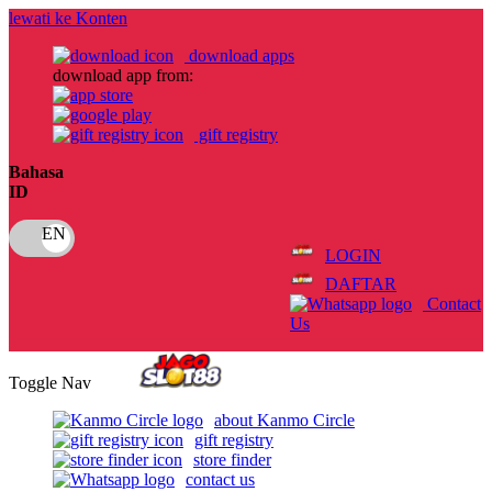
lewati ke Konten
download apps
download app from:
gift registry
Bahasa
ID
LOGIN
DAFTAR
Contact
Us
Toggle Nav
about Kanmo Circle
gift registry
store finder
contact us