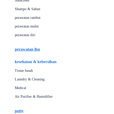
Sunscreen
London Taxi
Shampo & Sabun
Love To Dream
perawatan rambut
perawatan mulut
M
perawatan diri
Magformers
Mama's Choice
perawatan ibu
Mamas&Papas
kesehatan & kebersihan
Mamaway
Tissue basah
Maxi Cosi
Laundry & Cleaning
Megabloks
Medical
Micro
Air Purifier & Humidifier
MiDeer
Mimi & Lula
potty