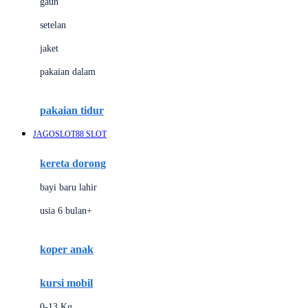
gaun
Dae Organics
setelan
Docare
jaket
Doona
pakaian dalam
Down To Earth
Drew
pakaian tidur
Dr. Brown's
JAGOSLOT88 SLOT
E
kereta dorong
ELC
bayi baru lahir
Ergobaby
usia 6 bulan+
Expert Care
koper anak
Ezyroller
kursi mobil
F
0-13 Kg