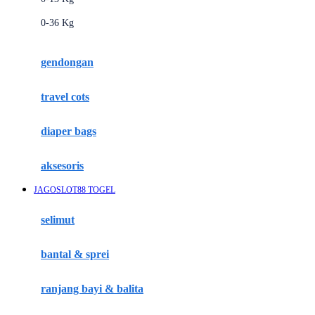
Felt So Sweet
0-36 Kg
Fisher Price
Flipper
gendongan
Friends Of Sally
travel cots
G
diaper bags
Gb
Geko
aksesoris
Graco
JAGOSLOT88 TOGEL
Gund
selimut
H
bantal & sprei
Habbie
Haenim
ranjang bayi & balita
Happy Horse