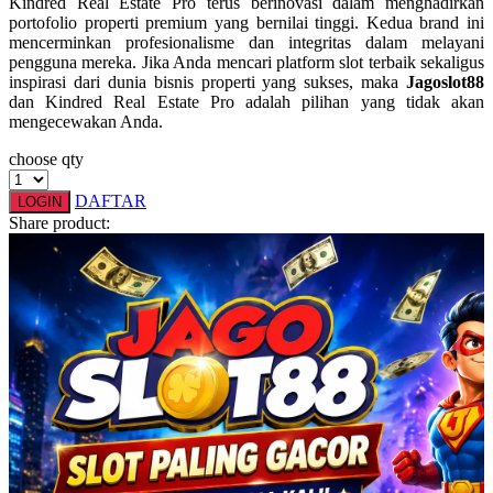
Kindred Real Estate Pro terus berinovasi dalam menghadirkan
portofolio properti premium yang bernilai tinggi. Kedua brand ini
Twistshake
mencerminkan profesionalisme dan integritas dalam melayani
pengguna mereka. Jika Anda mencari platform slot terbaik sekaligus
TY Toys
inspirasi dari dunia bisnis properti yang sukses, maka
Jagoslot88
dan Kindred Real Estate Pro adalah pilihan yang tidak akan
U
mengecewakan Anda.
choose qty
DAFTAR
LOGIN
V
Share product:
Veja
Vitaflow
Vtech
W
Waterland
Wellness