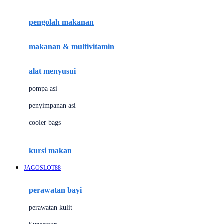
Joie
pengolah makanan
Joolz
Jujube
makanan & multivitamin
K
alat menyusui
Kiddycuts
pompa asi
Kumon
penyimpanan asi
L
cooler bags
Leapfrog
kursi makan
Leclerc
JAGOSLOT88
Lee Vierra
Lillebaby
perawatan bayi
Little Bird Told Me
perawatan kulit
Little Miss Janis