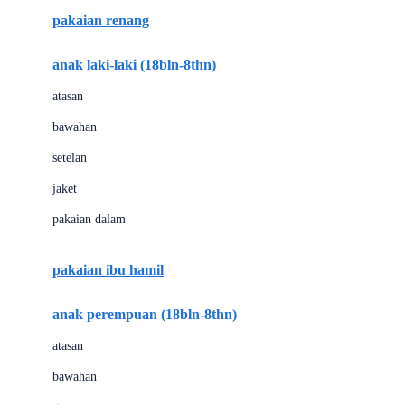
Buggygear
pakaian renang
Bumkins
anak laki-laki (18bln-8thn)
C
atasan
Cetaphil
bawahan
Chicco
setelan
Childlife
jaket
Clevamama
pakaian dalam
Cocolatte
Cottonseeds
pakaian ibu hamil
Cozy N Safe
anak perempuan (18bln-8thn)
Crane
atasan
Cybex
bawahan
D