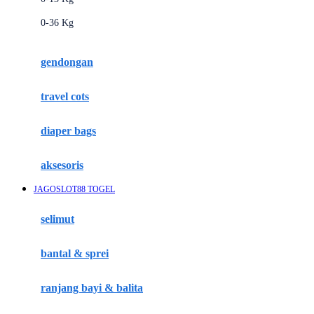
Felt So Sweet
0-36 Kg
Fisher Price
Flipper
gendongan
Friends Of Sally
travel cots
G
diaper bags
Gb
Geko
aksesoris
Graco
JAGOSLOT88 TOGEL
Gund
selimut
H
bantal & sprei
Habbie
Haenim
ranjang bayi & balita
Happy Horse