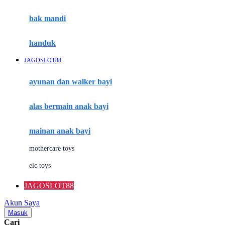
Mini Monkey
Moby
bak mandi
Momami
handuk
Mothercare
JAGOSLOT88
Mustela
ayunan dan walker bayi
My Buddy Tag
My K
alas bermain anak bayi
N
mainan anak bayi
Naif
mothercare toys
Nike
elc toys
Nordic Natural
JAGOSLOT88
Nuby
Akun Saya
Nuna
Masuk
Cari