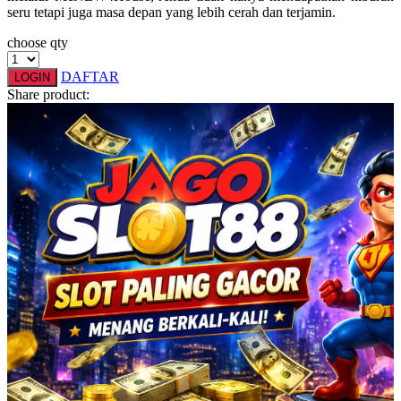
seru tetapi juga masa depan yang lebih cerah dan terjamin.
Twistshake
choose qty
TY Toys
DAFTAR
LOGIN
Share product:
U
V
Veja
Vitaflow
Vtech
W
Waterland
Wellness