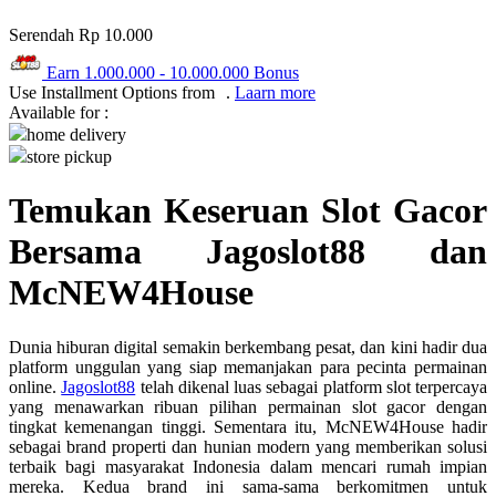
Serendah
Rp 10.000
Q
Earn
1.000.000
-
10.000.000
Bonus
QV Baby
Use Installment Options from
.
Laarn more
Available for :
R
home delivery
store pickup
Real Shades
Temukan Keseruan Slot Gacor
Red Castle
Bersama Jagoslot88 dan
Ribbon Madness
McNEW4House
S
Sebamed
Dunia hiburan digital semakin berkembang pesat, dan kini hadir dua
platform unggulan yang siap memanjakan para pecinta permainan
Silver Cross
online.
Jagoslot88
telah dikenal luas sebagai platform slot terpercaya
yang menawarkan ribuan pilihan permainan slot gacor dengan
Simply Idea
tingkat kemenangan tinggi. Sementara itu, McNEW4House hadir
sebagai brand properti dan hunian modern yang memberikan solusi
Skip Hop
terbaik bagi masyarakat Indonesia dalam mencari rumah impian
Spectra
mereka. Kedua brand ini sama-sama berkomitmen untuk