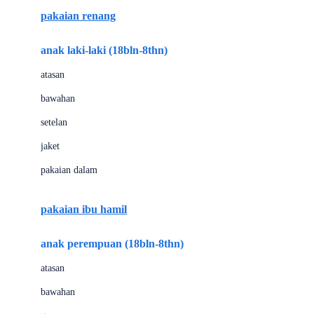
Buggygear
pakaian renang
Bumkins
anak laki-laki (18bln-8thn)
C
atasan
Cetaphil
bawahan
Chicco
setelan
Childlife
jaket
Clevamama
pakaian dalam
Cocolatte
Cottonseeds
pakaian ibu hamil
Cozy N Safe
anak perempuan (18bln-8thn)
Crane
atasan
Cybex
bawahan
D