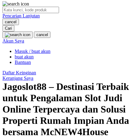
O
Pencarian Lanjutan
Oh Ma Grain
cancel
Okiedog
Cari
cancel
P
Akun Saya
Masuk / buat akun
Peachy
buat akun
Phil & Ted's
Bantuan
Philips Avent
Daftar Keinginan
Keranjang Saya
Pigeon
Jagoslot88 – Destinasi Terbaik
Playgro
untuk Pengalaman Slot Judi
Poled Global
Online Terpercaya dan Solusi
Ponycycle
Properti Rumah Impian Anda
Puma
bersama McNEW4House
Pureats