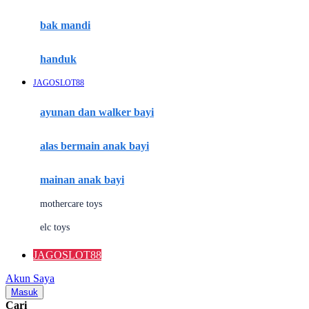
Mini Monkey
Moby
bak mandi
Momami
handuk
Mothercare
JAGOSLOT88
Mustela
ayunan dan walker bayi
My Buddy Tag
My K
alas bermain anak bayi
N
mainan anak bayi
Naif
mothercare toys
Nike
elc toys
Nordic Natural
JAGOSLOT88
Nuby
Akun Saya
Nuna
Masuk
Cari