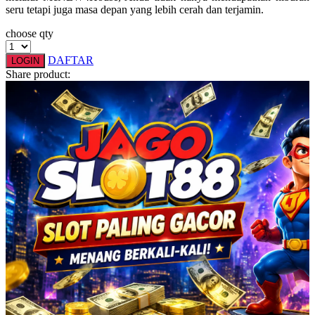
seru tetapi juga masa depan yang lebih cerah dan terjamin.
Twistshake
choose qty
TY Toys
DAFTAR
LOGIN
Share product:
U
V
Veja
Vitaflow
Vtech
W
Waterland
Wellness