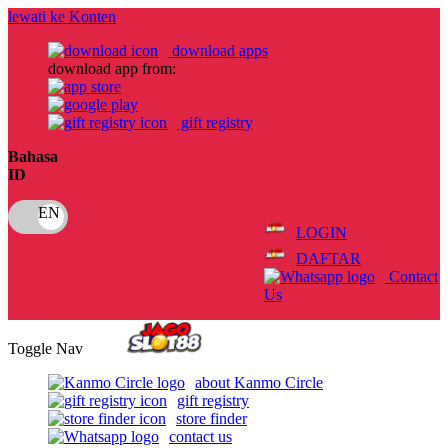
lewati ke Konten
download apps
download app from:
gift registry
Bahasa
ID
LOGIN
DAFTAR
Contact
Us
Toggle Nav
about Kanmo Circle
gift registry
store finder
contact us