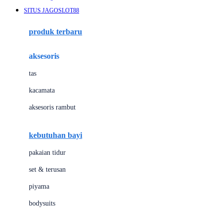
Awan
SITUS JAGOSLOT88
Azetabio
produk terbaru
B
aksesoris
Baabaasheepz
tas
Babiators
kacamata
Baby Dove
aksesoris rambut
Baby Jogger
Baby Rovega
kebutuhan bayi
Babybee
pakaian tidur
Banana Boat
set & terusan
Banz
piyama
Barbie
bodysuits
Beaba