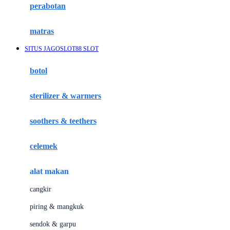
perabotan
Happy Tummy
Hauck
matras
Havaianas
SITUS JAGOSLOT88 SLOT
Hegen
botol
Hot Wheels
sterilizer & warmers
Hybrid
soothers & teethers
I
Inlacta DHA
celemek
Interlac
alat makan
Ivenet
cangkir
J
piring & mangkuk
Jack N Jill
sendok & garpu