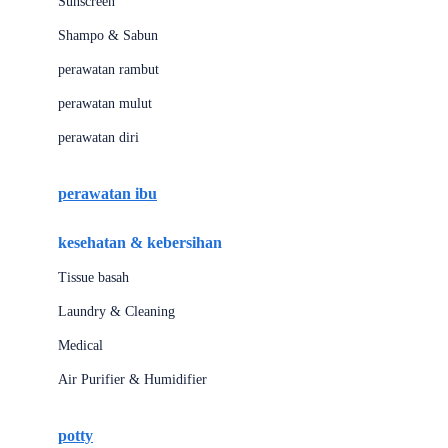
Sunscreen
London Taxi
Shampo & Sabun
Love To Dream
perawatan rambut
perawatan mulut
M
perawatan diri
Magformers
Mama's Choice
perawatan ibu
Mamas&Papas
kesehatan & kebersihan
Mamaway
Tissue basah
Maxi Cosi
Laundry & Cleaning
Megabloks
Medical
Micro
Air Purifier & Humidifier
MiDeer
Mimi & Lula
potty