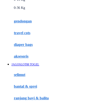
Felt So Sweet
0-36 Kg
Fisher Price
Flipper
gendongan
Friends Of Sally
travel cots
G
diaper bags
Gb
Geko
aksesoris
Graco
JAGOSLOT88 TOGEL
Gund
selimut
H
bantal & sprei
Habbie
Haenim
ranjang bayi & balita
Happy Horse