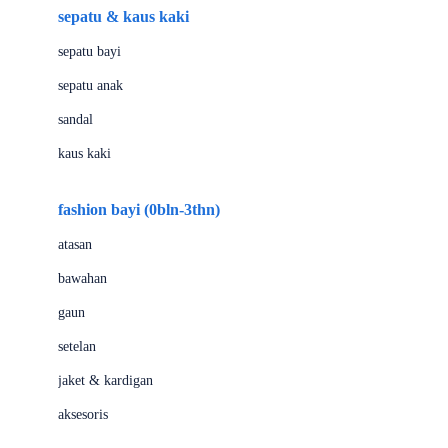
Beauty Barn
sepatu & kaus kaki
Bio Oil
sepatu bayi
Biolane
sepatu anak
Bite Fighters
sandal
Bizzi Growin
kaus kaki
Blackmores
fashion bayi (0bln-3thn)
Blooming Marvellous
atasan
Bonnels
bawahan
Bravado
gaun
Bruder
setelan
Brush Baby
jaket & kardigan
Buds Organics
aksesoris
Bugaboo