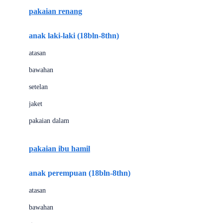
Buggygear
pakaian renang
Bumkins
anak laki-laki (18bln-8thn)
C
atasan
Cetaphil
bawahan
Chicco
setelan
Childlife
jaket
Clevamama
pakaian dalam
Cocolatte
Cottonseeds
pakaian ibu hamil
Cozy N Safe
anak perempuan (18bln-8thn)
Crane
atasan
Cybex
bawahan
D