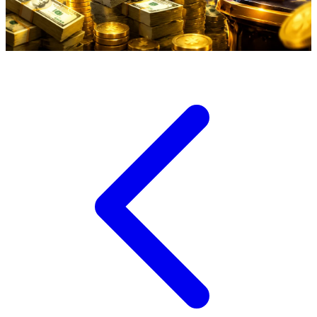
X
Xootz
Y
Yamatoya
Z
Zaxy
Zoggs
0-9
4Moms
59S