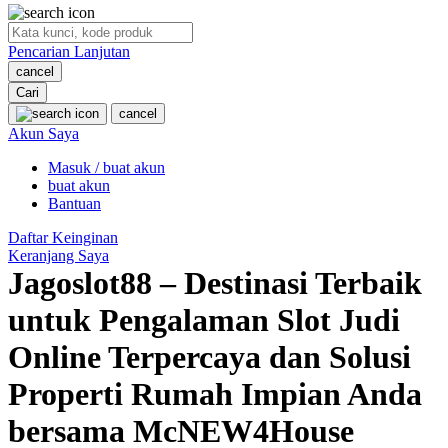
O
Pencarian Lanjutan
Oh Ma Grain
cancel
Okiedog
Cari
cancel
P
Akun Saya
Masuk / buat akun
Peachy
buat akun
Phil & Ted's
Bantuan
Philips Avent
Daftar Keinginan
Keranjang Saya
Pigeon
Jagoslot88 – Destinasi Terbaik
Playgro
untuk Pengalaman Slot Judi
Poled Global
Online Terpercaya dan Solusi
Ponycycle
Properti Rumah Impian Anda
Puma
bersama McNEW4House
Pureats