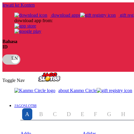
lewati ke Konten
download apps
gift reg
download app from:
Bahasa
ID
Toggle Nav
about Kanmo Circle
JAGOSLOT88
A
B
C
D
E
F
G
H
Addo
Adidas