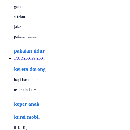
gaun
setelan
jaket
pakaian dalam
pakaian tidur
JAGOSLOT88 SLOT
kereta dorong
bayi baru lahir
usia 6 bulan+
koper anak
kursi mobil
0-13 Kg