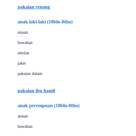
Buggygear
pakaian renang
Bumkins
anak laki-laki (18bln-8thn)
C
atasan
Cetaphil
bawahan
Chicco
setelan
Childlife
jaket
Clevamama
pakaian dalam
Cocolatte
Cottonseeds
pakaian ibu hamil
Cozy N Safe
anak perempuan (18bln-8thn)
Crane
atasan
Cybex
bawahan
D