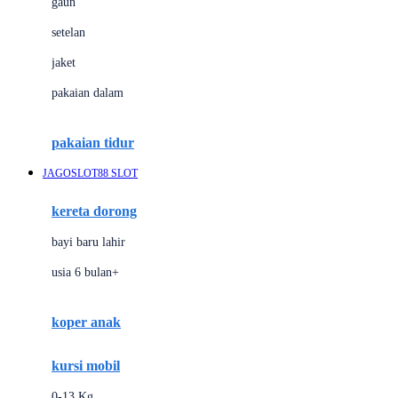
gaun
Dae Organics
setelan
Docare
jaket
Doona
pakaian dalam
Down To Earth
Drew
pakaian tidur
Dr. Brown's
JAGOSLOT88 SLOT
E
kereta dorong
ELC
bayi baru lahir
Ergobaby
usia 6 bulan+
Expert Care
koper anak
Ezyroller
kursi mobil
F
0-13 Kg