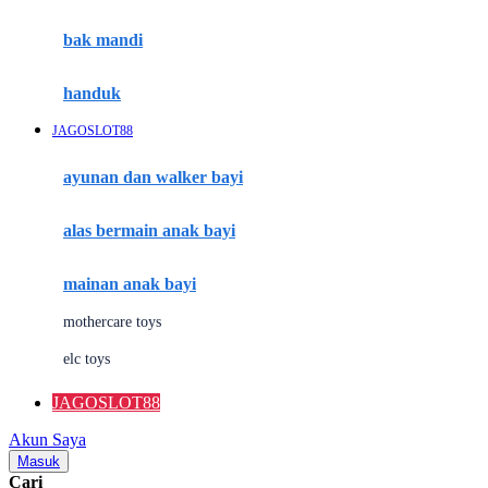
Mini Monkey
Moby
bak mandi
Momami
handuk
Mothercare
JAGOSLOT88
Mustela
ayunan dan walker bayi
My Buddy Tag
My K
alas bermain anak bayi
N
mainan anak bayi
Naif
mothercare toys
Nike
elc toys
Nordic Natural
JAGOSLOT88
Nuby
Akun Saya
Nuna
Masuk
Cari