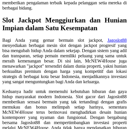
memberikan pengalaman terbaik kepada pelanggan setia mereka di
Squishmallows
berbagai bidang.
Starbooks
Slot Jackpot Menggiurkan dan Hunian
Stick-O
Impian dalam Satu Kesempatan
Stokke
Bagi Anda yang gemar bermain slot jackpot,
Jagoslot88
menyediakan berbagai mesin slot dengan jackpot progresif yang
Sudocrem
bisa mengubah hidup Anda dalam sekejap. Dengan sistem yang adil
dan transparan, setiap pemain memiliki peluang yang sama untuk
Sumimo
meraih kemenangan besar. Di sisi lain, McNEW4House juga
Sunnylife
menawarkan "jackpot" tersendiri dalam dunia properti, yakni hunian
berkualitas premium dengan harga yang kompetitif dan lokasi
Sun-Staches
strategis di berbagai kota besar Indonesia, menjadikannya investasi
yang sangat menguntungkan bagi Anda dan keluarga.
Swimava
Keduanya hadir untuk memenuhi kebutuhan hiburan dan gaya
hidup masyarakat modern Indonesia. Slot gacor dari Jagoslot88
T
memberikan sensasi bermain yang tak tertandingi dengan grafis
memukau dan bonus melimpah setiap harinya, sementara
Tommee Tippee
McNEW4House terus berinovasi menghadirkan desain hunian
kontemporer yang nyaman dan fungsional. Dengan bergabung
Trunki
bersama Jagoslot88 dan mempertimbangkan investasi properti
melalui McNEW4House, Anda tidak hanya mendapatkan hiburan
Tutti Bambini