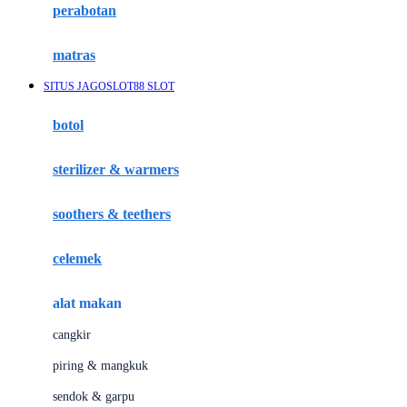
perabotan
Happy Tummy
Hauck
matras
Havaianas
SITUS JAGOSLOT88 SLOT
Hegen
botol
Hot Wheels
sterilizer & warmers
Hybrid
soothers & teethers
I
Inlacta DHA
celemek
Interlac
alat makan
Ivenet
cangkir
J
piring & mangkuk
Jack N Jill
sendok & garpu