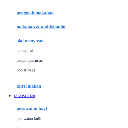
Joie
pengolah makanan
Joolz
Jujube
makanan & multivitamin
K
alat menyusui
Kiddycuts
pompa asi
Kumon
penyimpanan asi
L
cooler bags
Leapfrog
kursi makan
Leclerc
JAGOSLOT88
Lee Vierra
Lillebaby
perawatan bayi
Little Bird Told Me
perawatan kulit
Little Miss Janis