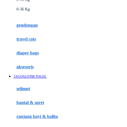
Felt So Sweet
0-36 Kg
Fisher Price
Flipper
gendongan
Friends Of Sally
travel cots
G
diaper bags
Gb
Geko
aksesoris
Graco
JAGOSLOT88 TOGEL
Gund
selimut
H
bantal & sprei
Habbie
Haenim
ranjang bayi & balita
Happy Horse