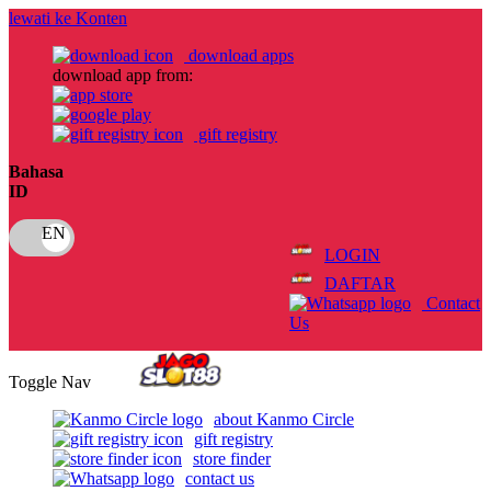
lewati ke Konten
download apps
download app from:
gift registry
Bahasa
ID
LOGIN
DAFTAR
Contact
Us
Toggle Nav
about Kanmo Circle
gift registry
store finder
contact us