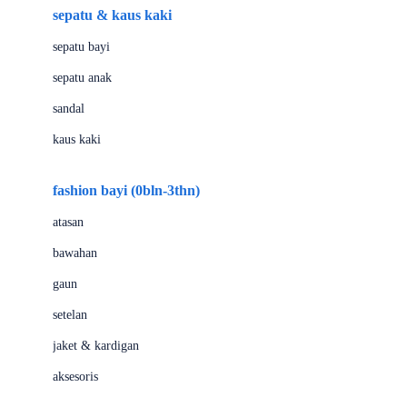
Beauty Barn
sepatu & kaus kaki
Bio Oil
sepatu bayi
Biolane
sepatu anak
Bite Fighters
sandal
Bizzi Growin
kaus kaki
Blackmores
fashion bayi (0bln-3thn)
Blooming Marvellous
atasan
Bonnels
bawahan
Bravado
gaun
Bruder
setelan
Brush Baby
jaket & kardigan
Buds Organics
aksesoris
Bugaboo