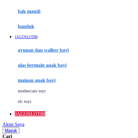
Mini Monkey
Moby
bak mandi
Momami
handuk
Mothercare
JAGOSLOT88
Mustela
ayunan dan walker bayi
My Buddy Tag
My K
alas bermain anak bayi
N
mainan anak bayi
Naif
mothercare toys
Nike
elc toys
Nordic Natural
JAGOSLOT88
Nuby
Akun Saya
Nuna
Masuk
Cari