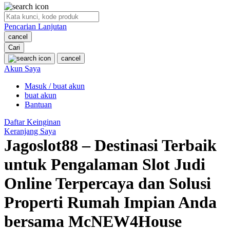
O
Pencarian Lanjutan
Oh Ma Grain
cancel
Okiedog
Cari
cancel
P
Akun Saya
Masuk / buat akun
Peachy
buat akun
Phil & Ted's
Bantuan
Philips Avent
Daftar Keinginan
Keranjang Saya
Pigeon
Jagoslot88 – Destinasi Terbaik
Playgro
untuk Pengalaman Slot Judi
Poled Global
Online Terpercaya dan Solusi
Ponycycle
Properti Rumah Impian Anda
Puma
bersama McNEW4House
Pureats