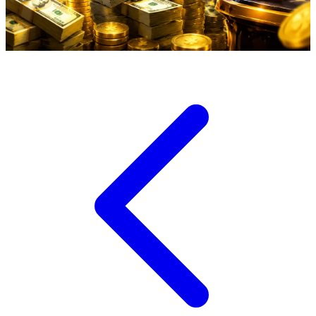
X
Xootz
Y
Yamatoya
Z
Zaxy
Zoggs
0-9
4Moms
59S