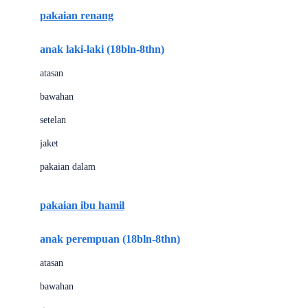
Buggygear
pakaian renang
Bumkins
anak laki-laki (18bln-8thn)
C
atasan
Cetaphil
bawahan
Chicco
setelan
Childlife
jaket
Clevamama
pakaian dalam
Cocolatte
Cottonseeds
pakaian ibu hamil
Cozy N Safe
anak perempuan (18bln-8thn)
Crane
atasan
Cybex
bawahan
D