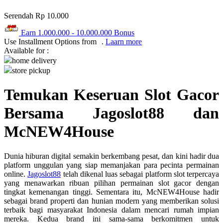
Serendah
Rp 10.000
Q
Earn
1.000.000
-
10.000.000
Bonus
QV Baby
Use Installment Options from
.
Laarn more
Available for :
R
home delivery
store pickup
Real Shades
Temukan Keseruan Slot Gacor
Red Castle
Bersama Jagoslot88 dan
Ribbon Madness
McNEW4House
S
Sebamed
Dunia hiburan digital semakin berkembang pesat, dan kini hadir dua
platform unggulan yang siap memanjakan para pecinta permainan
Silver Cross
online.
Jagoslot88
telah dikenal luas sebagai platform slot terpercaya
yang menawarkan ribuan pilihan permainan slot gacor dengan
Simply Idea
tingkat kemenangan tinggi. Sementara itu, McNEW4House hadir
sebagai brand properti dan hunian modern yang memberikan solusi
Skip Hop
terbaik bagi masyarakat Indonesia dalam mencari rumah impian
Spectra
mereka. Kedua brand ini sama-sama berkomitmen untuk