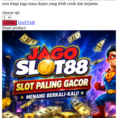
seru tetapi juga masa depan yang lebih cerah dan terjamin.
Twistshake
choose qty
TY Toys
DAFTAR
LOGIN
Share product:
U
V
Veja
Vitaflow
Vtech
W
Waterland
Wellness