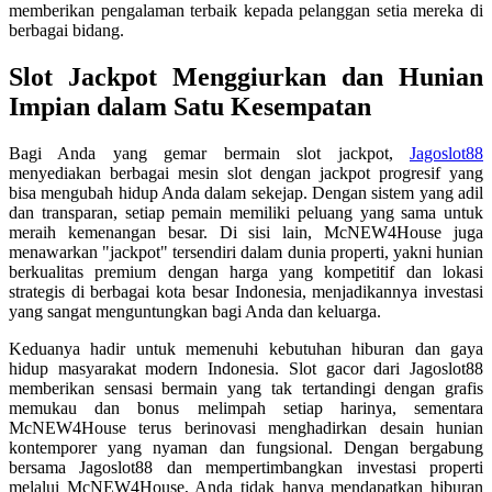
memberikan pengalaman terbaik kepada pelanggan setia mereka di
Squishmallows
berbagai bidang.
Starbooks
Slot Jackpot Menggiurkan dan Hunian
Stick-O
Impian dalam Satu Kesempatan
Stokke
Bagi Anda yang gemar bermain slot jackpot,
Jagoslot88
menyediakan berbagai mesin slot dengan jackpot progresif yang
Sudocrem
bisa mengubah hidup Anda dalam sekejap. Dengan sistem yang adil
dan transparan, setiap pemain memiliki peluang yang sama untuk
Sumimo
meraih kemenangan besar. Di sisi lain, McNEW4House juga
Sunnylife
menawarkan "jackpot" tersendiri dalam dunia properti, yakni hunian
berkualitas premium dengan harga yang kompetitif dan lokasi
Sun-Staches
strategis di berbagai kota besar Indonesia, menjadikannya investasi
yang sangat menguntungkan bagi Anda dan keluarga.
Swimava
Keduanya hadir untuk memenuhi kebutuhan hiburan dan gaya
hidup masyarakat modern Indonesia. Slot gacor dari Jagoslot88
T
memberikan sensasi bermain yang tak tertandingi dengan grafis
memukau dan bonus melimpah setiap harinya, sementara
Tommee Tippee
McNEW4House terus berinovasi menghadirkan desain hunian
kontemporer yang nyaman dan fungsional. Dengan bergabung
Trunki
bersama Jagoslot88 dan mempertimbangkan investasi properti
melalui McNEW4House, Anda tidak hanya mendapatkan hiburan
Tutti Bambini