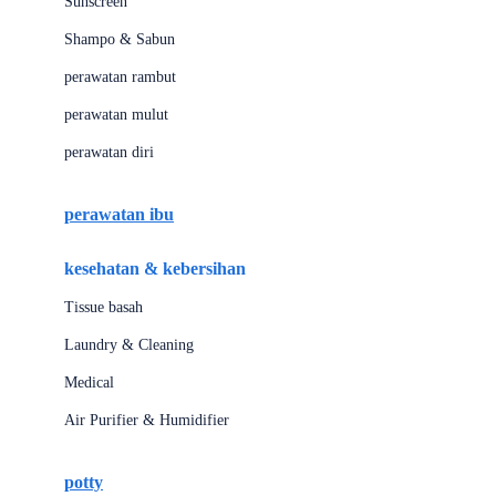
Sunscreen
London Taxi
Shampo & Sabun
Love To Dream
perawatan rambut
perawatan mulut
M
perawatan diri
Magformers
Mama's Choice
perawatan ibu
Mamas&Papas
kesehatan & kebersihan
Mamaway
Tissue basah
Maxi Cosi
Laundry & Cleaning
Megabloks
Medical
Micro
Air Purifier & Humidifier
MiDeer
Mimi & Lula
potty