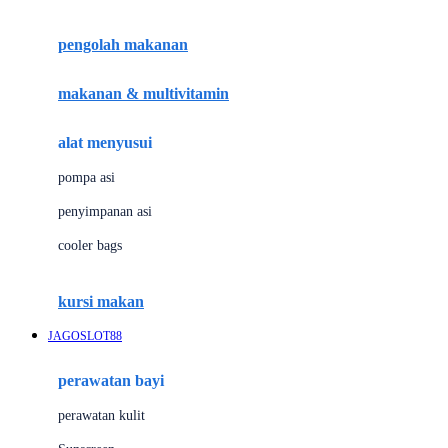
Joie
pengolah makanan
Joolz
Jujube
makanan & multivitamin
K
alat menyusui
Kiddycuts
pompa asi
Kumon
penyimpanan asi
L
cooler bags
Leapfrog
kursi makan
Leclerc
JAGOSLOT88
Lee Vierra
Lillebaby
perawatan bayi
Little Bird Told Me
perawatan kulit
Little Miss Janis