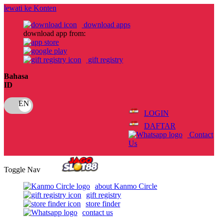
lewati ke Konten
download apps
download app from:
gift registry
Bahasa
ID
LOGIN
DAFTAR
Contact
Us
Toggle Nav
about Kanmo Circle
gift registry
store finder
contact us