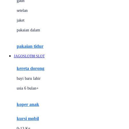
gaun
Dae Organics
setelan
Docare
jaket
Doona
pakaian dalam
Down To Earth
Drew
pakaian tidur
Dr. Brown's
JAGOSLOT88 SLOT
E
kereta dorong
ELC
bayi baru lahir
Ergobaby
usia 6 bulan+
Expert Care
koper anak
Ezyroller
kursi mobil
F
0-13 Kg