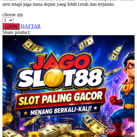
seru tetapi juga masa depan yang lebih cerah dan terjamin.
Twistshake
choose qty
TY Toys
DAFTAR
LOGIN
Share product:
U
V
Veja
Vitaflow
Vtech
W
Waterland
Wellness