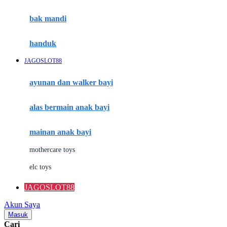
Mini Monkey
Moby
bak mandi
Momami
handuk
Mothercare
JAGOSLOT88
Mustela
ayunan dan walker bayi
My Buddy Tag
My K
alas bermain anak bayi
N
mainan anak bayi
Naif
mothercare toys
Nike
elc toys
Nordic Natural
JAGOSLOT88
Nuby
Akun Saya
Nuna
Masuk
Cari