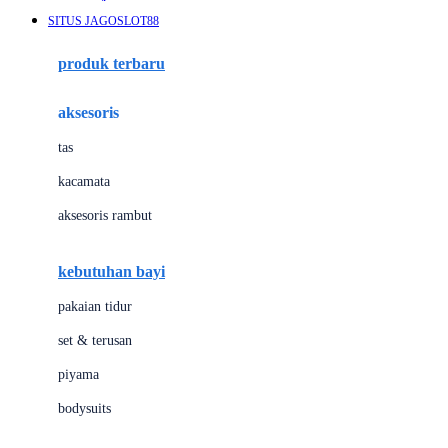
Awan
SITUS JAGOSLOT88
Azetabio
produk terbaru
B
aksesoris
Baabaasheepz
tas
Babiators
kacamata
Baby Dove
aksesoris rambut
Baby Jogger
Baby Rovega
kebutuhan bayi
Babybee
pakaian tidur
Banana Boat
set & terusan
Banz
piyama
Barbie
bodysuits
Beaba