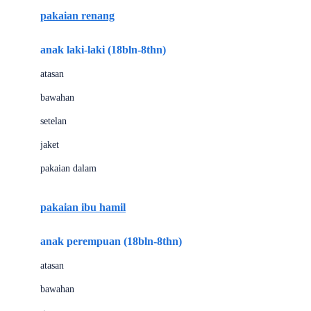
Buggygear
pakaian renang
Bumkins
anak laki-laki (18bln-8thn)
C
atasan
Cetaphil
bawahan
Chicco
setelan
Childlife
jaket
Clevamama
pakaian dalam
Cocolatte
Cottonseeds
pakaian ibu hamil
Cozy N Safe
anak perempuan (18bln-8thn)
Crane
atasan
Cybex
bawahan
D