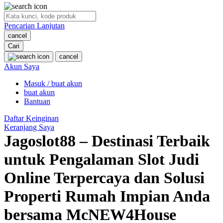
O
Pencarian Lanjutan
Oh Ma Grain
cancel
Okiedog
Cari
cancel
P
Akun Saya
Masuk / buat akun
Peachy
buat akun
Phil & Ted's
Bantuan
Philips Avent
Daftar Keinginan
Keranjang Saya
Pigeon
Jagoslot88 – Destinasi Terbaik
Playgro
untuk Pengalaman Slot Judi
Poled Global
Online Terpercaya dan Solusi
Ponycycle
Properti Rumah Impian Anda
Puma
bersama McNEW4House
Pureats