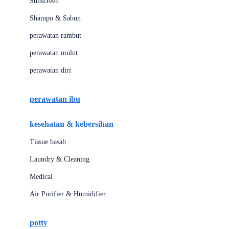
Sunscreen
London Taxi
Shampo & Sabun
Love To Dream
perawatan rambut
perawatan mulut
M
perawatan diri
Magformers
Mama's Choice
perawatan ibu
Mamas&Papas
kesehatan & kebersihan
Mamaway
Tissue basah
Maxi Cosi
Laundry & Cleaning
Megabloks
Medical
Micro
Air Purifier & Humidifier
MiDeer
Mimi & Lula
potty