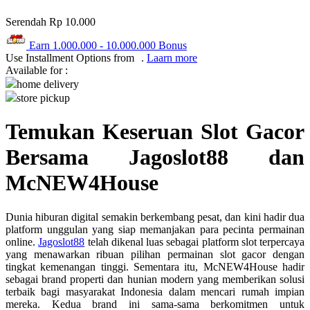
Serendah
Rp 10.000
Q
Earn
1.000.000
-
10.000.000
Bonus
QV Baby
Use Installment Options from
.
Laarn more
Available for :
R
home delivery
store pickup
Real Shades
Temukan Keseruan Slot Gacor
Red Castle
Bersama Jagoslot88 dan
Ribbon Madness
McNEW4House
S
Sebamed
Dunia hiburan digital semakin berkembang pesat, dan kini hadir dua
platform unggulan yang siap memanjakan para pecinta permainan
Silver Cross
online.
Jagoslot88
telah dikenal luas sebagai platform slot terpercaya
yang menawarkan ribuan pilihan permainan slot gacor dengan
Simply Idea
tingkat kemenangan tinggi. Sementara itu, McNEW4House hadir
sebagai brand properti dan hunian modern yang memberikan solusi
Skip Hop
terbaik bagi masyarakat Indonesia dalam mencari rumah impian
Spectra
mereka. Kedua brand ini sama-sama berkomitmen untuk