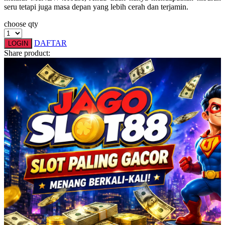
seru tetapi juga masa depan yang lebih cerah dan terjamin.
Twistshake
choose qty
TY Toys
DAFTAR
LOGIN
Share product:
U
V
Veja
Vitaflow
Vtech
W
Waterland
Wellness