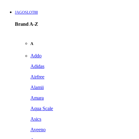
JAGOSLOT88
Brand A-Z
A
Addo
Adidas
Airfree
Alamii
Amara
Aqua Scale
Asics
Aveeno