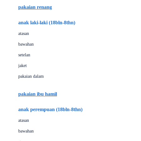
Buggygear
pakaian renang
Bumkins
anak laki-laki (18bln-8thn)
C
atasan
Cetaphil
bawahan
Chicco
setelan
Childlife
jaket
Clevamama
pakaian dalam
Cocolatte
Cottonseeds
pakaian ibu hamil
Cozy N Safe
anak perempuan (18bln-8thn)
Crane
atasan
Cybex
bawahan
D