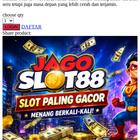
seru tetapi juga masa depan yang lebih cerah dan terjamin.
Twistshake
choose qty
TY Toys
DAFTAR
LOGIN
Share product:
U
V
Veja
Vitaflow
Vtech
W
Waterland
Wellness