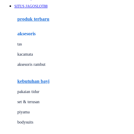
Awan
SITUS JAGOSLOT88
Azetabio
produk terbaru
B
aksesoris
Baabaasheepz
tas
Babiators
kacamata
Baby Dove
aksesoris rambut
Baby Jogger
Baby Rovega
kebutuhan bayi
Babybee
pakaian tidur
Banana Boat
set & terusan
Banz
piyama
Barbie
bodysuits
Beaba