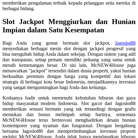
memberikan pengalaman terbaik kepada pelanggan setia mereka di
Squishmallows
berbagai bidang.
Starbooks
Slot Jackpot Menggiurkan dan Hunian
Stick-O
Impian dalam Satu Kesempatan
Stokke
Bagi Anda yang gemar bermain slot jackpot,
Jagoslot88
menyediakan berbagai mesin slot dengan jackpot progresif yang
Sudocrem
bisa mengubah hidup Anda dalam sekejap. Dengan sistem yang adil
dan transparan, setiap pemain memiliki peluang yang sama untuk
Sumimo
meraih kemenangan besar. Di sisi lain, McNEW4House juga
Sunnylife
menawarkan "jackpot" tersendiri dalam dunia properti, yakni hunian
berkualitas premium dengan harga yang kompetitif dan lokasi
Sun-Staches
strategis di berbagai kota besar Indonesia, menjadikannya investasi
yang sangat menguntungkan bagi Anda dan keluarga.
Swimava
Keduanya hadir untuk memenuhi kebutuhan hiburan dan gaya
hidup masyarakat modern Indonesia. Slot gacor dari Jagoslot88
T
memberikan sensasi bermain yang tak tertandingi dengan grafis
memukau dan bonus melimpah setiap harinya, sementara
Tommee Tippee
McNEW4House terus berinovasi menghadirkan desain hunian
kontemporer yang nyaman dan fungsional. Dengan bergabung
Trunki
bersama Jagoslot88 dan mempertimbangkan investasi properti
melalui McNEW4House, Anda tidak hanya mendapatkan hiburan
Tutti Bambini