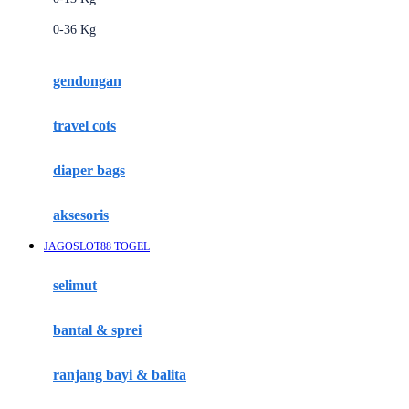
Felt So Sweet
0-36 Kg
Fisher Price
Flipper
gendongan
Friends Of Sally
travel cots
G
diaper bags
Gb
Geko
aksesoris
Graco
JAGOSLOT88 TOGEL
Gund
selimut
H
bantal & sprei
Habbie
Haenim
ranjang bayi & balita
Happy Horse