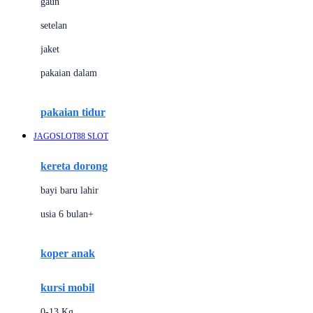
gaun
Dae Organics
setelan
Docare
jaket
Doona
pakaian dalam
Down To Earth
Drew
pakaian tidur
Dr. Brown's
JAGOSLOT88 SLOT
E
kereta dorong
ELC
bayi baru lahir
Ergobaby
usia 6 bulan+
Expert Care
koper anak
Ezyroller
kursi mobil
F
0-13 Kg