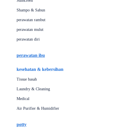
Sunscreen
London Taxi
Shampo & Sabun
Love To Dream
perawatan rambut
perawatan mulut
M
perawatan diri
Magformers
Mama's Choice
perawatan ibu
Mamas&Papas
kesehatan & kebersihan
Mamaway
Tissue basah
Maxi Cosi
Laundry & Cleaning
Megabloks
Medical
Micro
Air Purifier & Humidifier
MiDeer
Mimi & Lula
potty