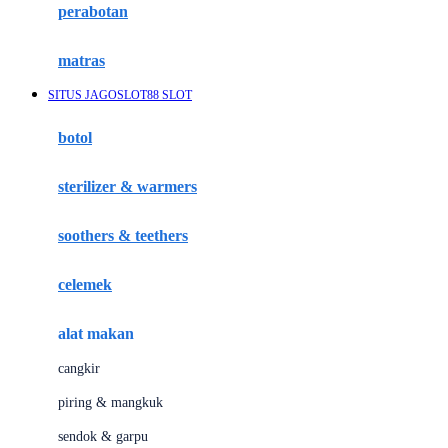
perabotan
Happy Tummy
Hauck
matras
Havaianas
SITUS JAGOSLOT88 SLOT
Hegen
botol
Hot Wheels
sterilizer & warmers
Hybrid
soothers & teethers
I
Inlacta DHA
celemek
Interlac
alat makan
Ivenet
cangkir
J
piring & mangkuk
Jack N Jill
sendok & garpu