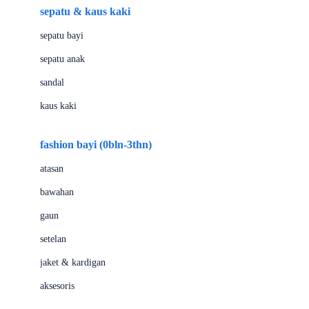
Beauty Barn
sepatu & kaus kaki
Bio Oil
sepatu bayi
Biolane
sepatu anak
Bite Fighters
sandal
Bizzi Growin
kaus kaki
Blackmores
fashion bayi (0bln-3thn)
Blooming Marvellous
atasan
Bonnels
bawahan
Bravado
gaun
Bruder
setelan
Brush Baby
jaket & kardigan
Buds Organics
aksesoris
Bugaboo