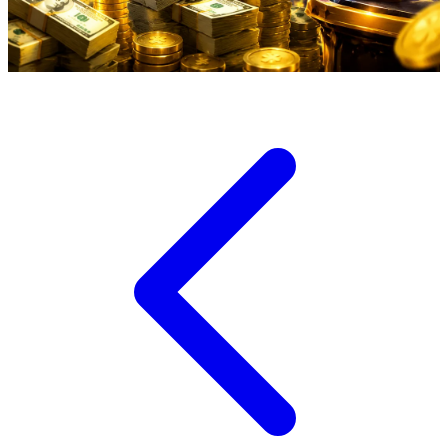
X
Xootz
Y
Yamatoya
Z
Zaxy
Zoggs
0-9
4Moms
59S