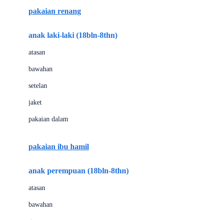
Buggygear
pakaian renang
Bumkins
anak laki-laki (18bln-8thn)
C
atasan
Cetaphil
bawahan
Chicco
setelan
Childlife
jaket
Clevamama
pakaian dalam
Cocolatte
Cottonseeds
pakaian ibu hamil
Cozy N Safe
anak perempuan (18bln-8thn)
Crane
atasan
Cybex
bawahan
D