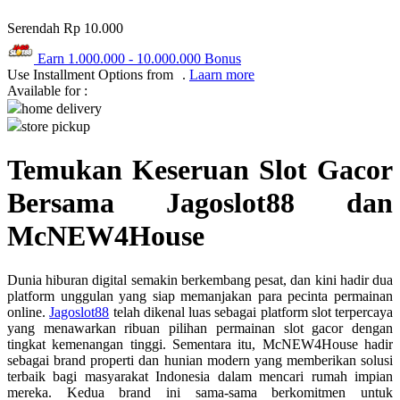
Serendah
Rp 10.000
Q
Earn
1.000.000
-
10.000.000
Bonus
QV Baby
Use Installment Options from
.
Laarn more
Available for :
R
home delivery
store pickup
Real Shades
Temukan Keseruan Slot Gacor
Red Castle
Bersama Jagoslot88 dan
Ribbon Madness
McNEW4House
S
Sebamed
Dunia hiburan digital semakin berkembang pesat, dan kini hadir dua
platform unggulan yang siap memanjakan para pecinta permainan
Silver Cross
online.
Jagoslot88
telah dikenal luas sebagai platform slot terpercaya
yang menawarkan ribuan pilihan permainan slot gacor dengan
Simply Idea
tingkat kemenangan tinggi. Sementara itu, McNEW4House hadir
sebagai brand properti dan hunian modern yang memberikan solusi
Skip Hop
terbaik bagi masyarakat Indonesia dalam mencari rumah impian
Spectra
mereka. Kedua brand ini sama-sama berkomitmen untuk