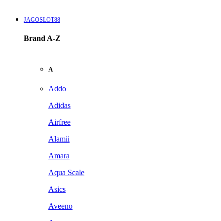
JAGOSLOT88
Brand A-Z
A
Addo
Adidas
Airfree
Alamii
Amara
Aqua Scale
Asics
Aveeno