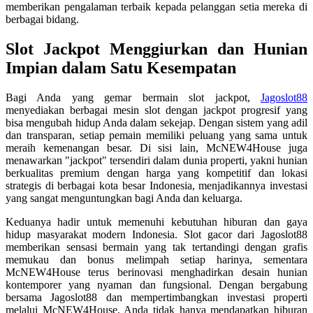
memberikan pengalaman terbaik kepada pelanggan setia mereka di
Squishmallows
berbagai bidang.
Starbooks
Slot Jackpot Menggiurkan dan Hunian
Stick-O
Impian dalam Satu Kesempatan
Stokke
Bagi Anda yang gemar bermain slot jackpot,
Jagoslot88
menyediakan berbagai mesin slot dengan jackpot progresif yang
Sudocrem
bisa mengubah hidup Anda dalam sekejap. Dengan sistem yang adil
dan transparan, setiap pemain memiliki peluang yang sama untuk
Sumimo
meraih kemenangan besar. Di sisi lain, McNEW4House juga
Sunnylife
menawarkan "jackpot" tersendiri dalam dunia properti, yakni hunian
berkualitas premium dengan harga yang kompetitif dan lokasi
Sun-Staches
strategis di berbagai kota besar Indonesia, menjadikannya investasi
yang sangat menguntungkan bagi Anda dan keluarga.
Swimava
Keduanya hadir untuk memenuhi kebutuhan hiburan dan gaya
hidup masyarakat modern Indonesia. Slot gacor dari Jagoslot88
T
memberikan sensasi bermain yang tak tertandingi dengan grafis
memukau dan bonus melimpah setiap harinya, sementara
Tommee Tippee
McNEW4House terus berinovasi menghadirkan desain hunian
kontemporer yang nyaman dan fungsional. Dengan bergabung
Trunki
bersama Jagoslot88 dan mempertimbangkan investasi properti
melalui McNEW4House, Anda tidak hanya mendapatkan hiburan
Tutti Bambini