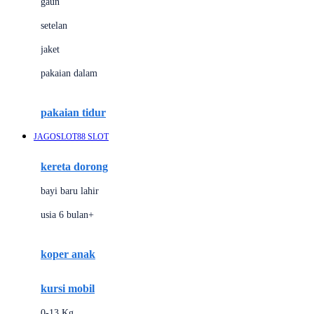
gaun
Dae Organics
setelan
Docare
jaket
Doona
pakaian dalam
Down To Earth
Drew
pakaian tidur
Dr. Brown's
JAGOSLOT88 SLOT
E
kereta dorong
ELC
bayi baru lahir
Ergobaby
usia 6 bulan+
Expert Care
koper anak
Ezyroller
kursi mobil
F
0-13 Kg