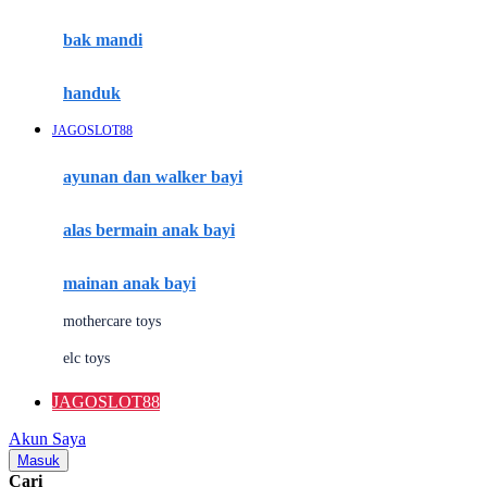
Mini Monkey
Moby
bak mandi
Momami
handuk
Mothercare
JAGOSLOT88
Mustela
ayunan dan walker bayi
My Buddy Tag
My K
alas bermain anak bayi
N
mainan anak bayi
Naif
mothercare toys
Nike
elc toys
Nordic Natural
JAGOSLOT88
Nuby
Akun Saya
Nuna
Masuk
Cari