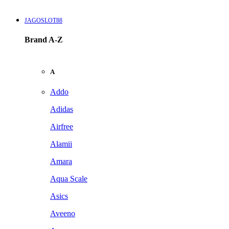
JAGOSLOT88
Brand A-Z
A
Addo
Adidas
Airfree
Alamii
Amara
Aqua Scale
Asics
Aveeno