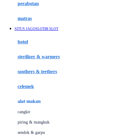
perabotan
Happy Tummy
Hauck
matras
Havaianas
SITUS JAGOSLOT88 SLOT
Hegen
botol
Hot Wheels
sterilizer & warmers
Hybrid
soothers & teethers
I
Inlacta DHA
celemek
Interlac
alat makan
Ivenet
cangkir
J
piring & mangkuk
Jack N Jill
sendok & garpu