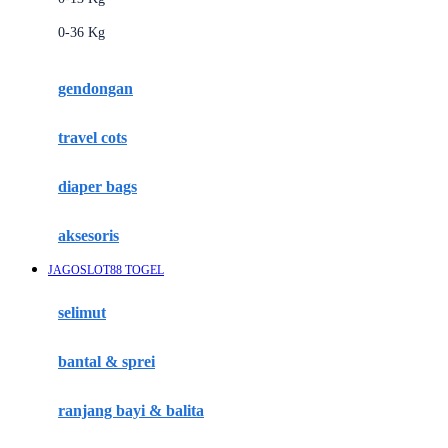
Felt So Sweet
0-36 Kg
Fisher Price
Flipper
gendongan
Friends Of Sally
travel cots
G
diaper bags
Gb
Geko
aksesoris
Graco
JAGOSLOT88 TOGEL
Gund
selimut
H
bantal & sprei
Habbie
Haenim
ranjang bayi & balita
Happy Horse