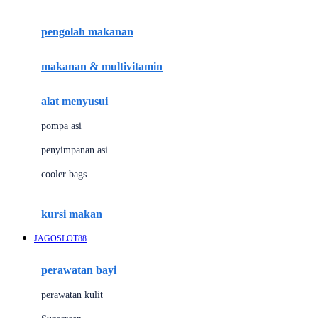
Joie
pengolah makanan
Joolz
Jujube
makanan & multivitamin
K
alat menyusui
Kiddycuts
pompa asi
Kumon
penyimpanan asi
L
cooler bags
Leapfrog
kursi makan
Leclerc
JAGOSLOT88
Lee Vierra
Lillebaby
perawatan bayi
Little Bird Told Me
perawatan kulit
Little Miss Janis