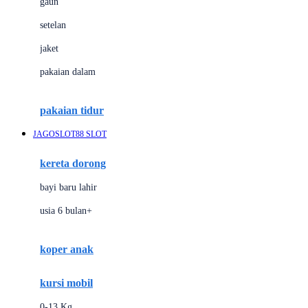
gaun
Dae Organics
setelan
Docare
jaket
Doona
pakaian dalam
Down To Earth
Drew
pakaian tidur
Dr. Brown's
JAGOSLOT88 SLOT
E
kereta dorong
ELC
bayi baru lahir
Ergobaby
usia 6 bulan+
Expert Care
koper anak
Ezyroller
kursi mobil
F
0-13 Kg