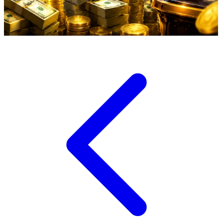
X
Xootz
Y
Yamatoya
Z
Zaxy
Zoggs
0-9
4Moms
59S