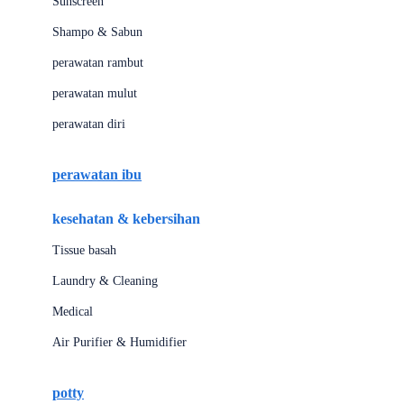
Sunscreen
London Taxi
Shampo & Sabun
Love To Dream
perawatan rambut
perawatan mulut
M
perawatan diri
Magformers
Mama's Choice
perawatan ibu
Mamas&Papas
kesehatan & kebersihan
Mamaway
Tissue basah
Maxi Cosi
Laundry & Cleaning
Megabloks
Medical
Micro
Air Purifier & Humidifier
MiDeer
Mimi & Lula
potty