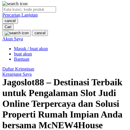
O
Pencarian Lanjutan
Oh Ma Grain
cancel
Okiedog
Cari
cancel
P
Akun Saya
Masuk / buat akun
Peachy
buat akun
Phil & Ted's
Bantuan
Philips Avent
Daftar Keinginan
Keranjang Saya
Pigeon
Jagoslot88 – Destinasi Terbaik
Playgro
untuk Pengalaman Slot Judi
Poled Global
Online Terpercaya dan Solusi
Ponycycle
Properti Rumah Impian Anda
Puma
bersama McNEW4House
Pureats