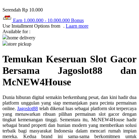
Serendah
Rp 10.000
Q
Earn
1.000.000
-
10.000.000
Bonus
QV Baby
Use Installment Options from
.
Laarn more
Available for :
R
home delivery
store pickup
Real Shades
Temukan Keseruan Slot Gacor
Red Castle
Bersama Jagoslot88 dan
Ribbon Madness
McNEW4House
S
Sebamed
Dunia hiburan digital semakin berkembang pesat, dan kini hadir dua
platform unggulan yang siap memanjakan para pecinta permainan
Silver Cross
online.
Jagoslot88
telah dikenal luas sebagai platform slot terpercaya
yang menawarkan ribuan pilihan permainan slot gacor dengan
Simply Idea
tingkat kemenangan tinggi. Sementara itu, McNEW4House hadir
sebagai brand properti dan hunian modern yang memberikan solusi
Skip Hop
terbaik bagi masyarakat Indonesia dalam mencari rumah impian
Spectra
mereka. Kedua brand ini sama-sama berkomitmen untuk