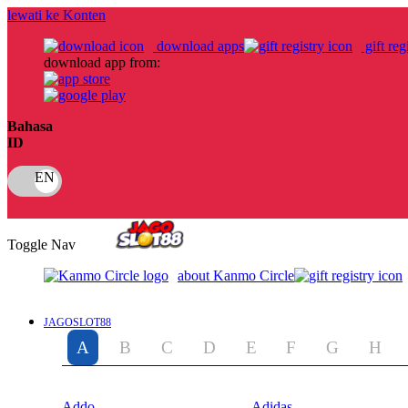
lewati ke Konten
download apps
gift reg
download app from:
Bahasa
ID
Toggle Nav
about Kanmo Circle
JAGOSLOT88
A
B
C
D
E
F
G
H
Addo
Adidas