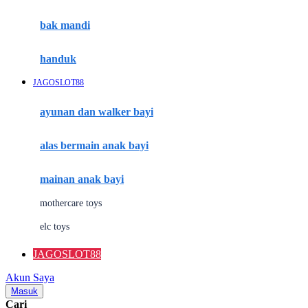
Mini Monkey
Moby
bak mandi
Momami
handuk
Mothercare
JAGOSLOT88
Mustela
ayunan dan walker bayi
My Buddy Tag
My K
alas bermain anak bayi
N
mainan anak bayi
Naif
mothercare toys
Nike
elc toys
Nordic Natural
JAGOSLOT88
Nuby
Akun Saya
Nuna
Masuk
Cari