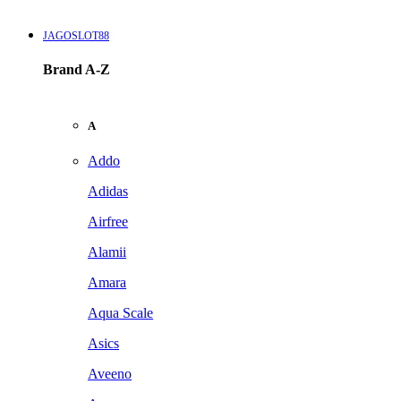
JAGOSLOT88
Brand A-Z
A
Addo
Adidas
Airfree
Alamii
Amara
Aqua Scale
Asics
Aveeno