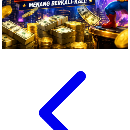
X
Xootz
Y
Yamatoya
Z
Zaxy
Zoggs
0-9
4Moms
59S