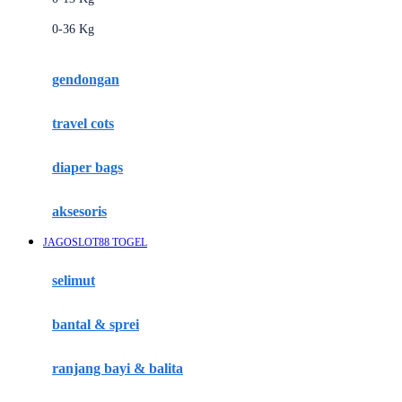
Felt So Sweet
0-36 Kg
Fisher Price
Flipper
gendongan
Friends Of Sally
travel cots
G
diaper bags
Gb
Geko
aksesoris
Graco
JAGOSLOT88 TOGEL
Gund
selimut
H
bantal & sprei
Habbie
Haenim
ranjang bayi & balita
Happy Horse