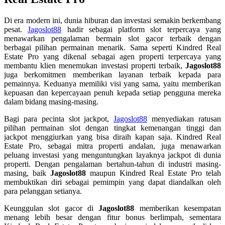
Squishmallows
Di era modern ini, dunia hiburan dan investasi semakin berkembang
Starbooks
pesat.
Jagoslot88
hadir sebagai platform slot terpercaya yang
menawarkan pengalaman bermain slot gacor terbaik dengan
Stick-O
berbagai pilihan permainan menarik. Sama seperti Kindred Real
Estate Pro yang dikenal sebagai agen properti terpercaya yang
Stokke
membantu klien menemukan investasi properti terbaik,
Jagoslot88
juga berkomitmen memberikan layanan terbaik kepada para
Sudocrem
pemainnya. Keduanya memiliki visi yang sama, yaitu memberikan
kepuasan dan kepercayaan penuh kepada setiap pengguna mereka
Sumimo
dalam bidang masing-masing.
Sunnylife
Bagi para pecinta slot jackpot,
Jagoslot88
menyediakan ratusan
pilihan permainan slot dengan tingkat kemenangan tinggi dan
Sun-Staches
jackpot menggiurkan yang bisa diraih kapan saja. Kindred Real
Estate Pro, sebagai mitra properti andalan, juga menawarkan
Swimava
peluang investasi yang menguntungkan layaknya jackpot di dunia
properti. Dengan pengalaman bertahun-tahun di industri masing-
T
masing, baik
Jagoslot88
maupun Kindred Real Estate Pro telah
membuktikan diri sebagai pemimpin yang dapat diandalkan oleh
Tommee Tippee
para pelanggan setianya.
Trunki
Keunggulan slot gacor di
Jagoslot88
memberikan kesempatan
menang lebih besar dengan fitur bonus berlimpah, sementara
Tutti Bambini