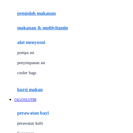
Joie
pengolah makanan
Joolz
Jujube
makanan & multivitamin
K
alat menyusui
Kiddycuts
pompa asi
Kumon
penyimpanan asi
L
cooler bags
Leapfrog
kursi makan
Leclerc
JAGOSLOT88
Lee Vierra
Lillebaby
perawatan bayi
Little Bird Told Me
perawatan kulit
Little Miss Janis