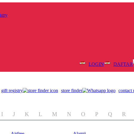
istry
LOGIN
DAFTAR
gift registry
store finder
contact 
I
J
K
L
M
N
O
P
Q
R
Airfree
Alamii