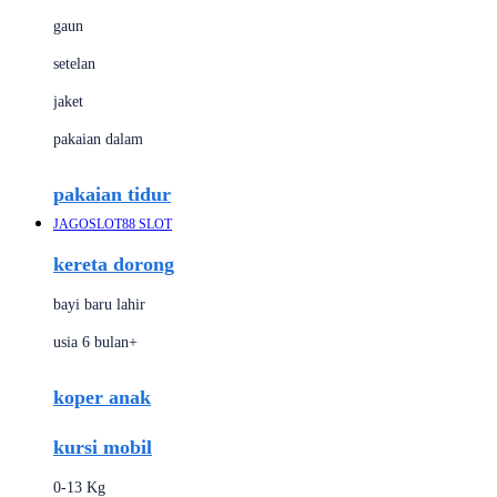
gaun
setelan
jaket
pakaian dalam
pakaian tidur
JAGOSLOT88 SLOT
kereta dorong
bayi baru lahir
usia 6 bulan+
koper anak
kursi mobil
0-13 Kg