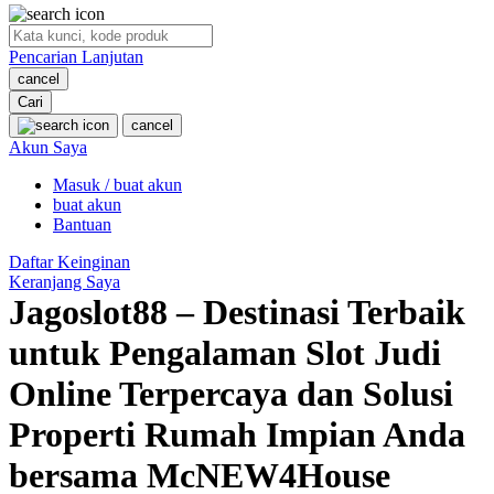
O
Pencarian Lanjutan
Oh Ma Grain
cancel
Okiedog
Cari
cancel
P
Akun Saya
Masuk / buat akun
Peachy
buat akun
Phil & Ted's
Bantuan
Philips Avent
Daftar Keinginan
Keranjang Saya
Pigeon
Jagoslot88 – Destinasi Terbaik
Playgro
untuk Pengalaman Slot Judi
Poled Global
Online Terpercaya dan Solusi
Ponycycle
Properti Rumah Impian Anda
Puma
bersama McNEW4House
Pureats