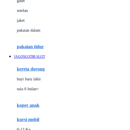
gaun
Dae Organics
setelan
Docare
jaket
Doona
pakaian dalam
Down To Earth
Drew
pakaian tidur
Dr. Brown's
JAGOSLOT88 SLOT
E
kereta dorong
ELC
bayi baru lahir
Ergobaby
usia 6 bulan+
Expert Care
koper anak
Ezyroller
kursi mobil
F
0-13 Kg