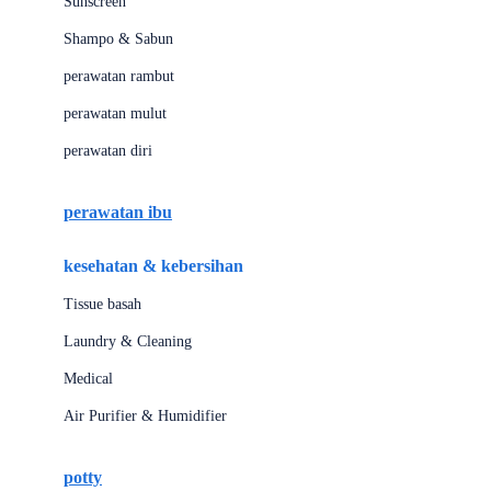
Sunscreen
London Taxi
Shampo & Sabun
Love To Dream
perawatan rambut
perawatan mulut
M
perawatan diri
Magformers
Mama's Choice
perawatan ibu
Mamas&Papas
kesehatan & kebersihan
Mamaway
Tissue basah
Maxi Cosi
Laundry & Cleaning
Megabloks
Medical
Micro
Air Purifier & Humidifier
MiDeer
Mimi & Lula
potty