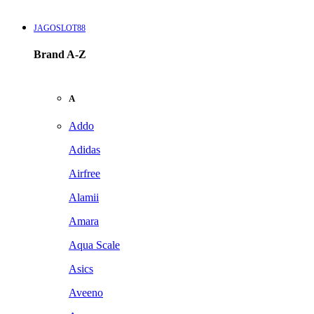
JAGOSLOT88
Brand A-Z
A
Addo
Adidas
Airfree
Alamii
Amara
Aqua Scale
Asics
Aveeno