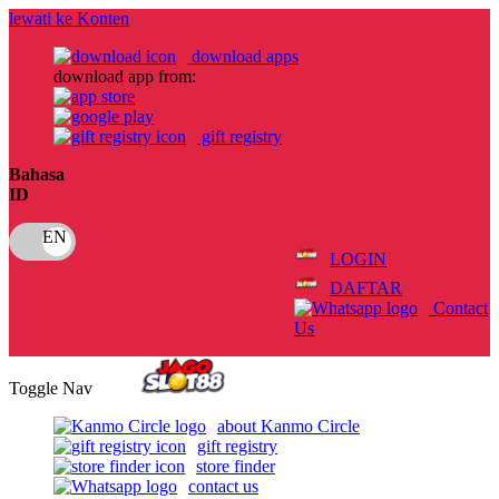
lewati ke Konten
download apps
download app from:
gift registry
Bahasa
ID
LOGIN
DAFTAR
Contact
Us
Toggle Nav
about Kanmo Circle
gift registry
store finder
contact us