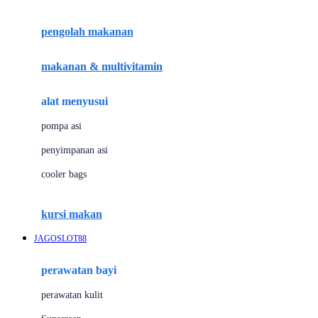
Joie
pengolah makanan
Joolz
Jujube
makanan & multivitamin
K
alat menyusui
Kiddycuts
pompa asi
Kumon
penyimpanan asi
L
cooler bags
Leapfrog
kursi makan
Leclerc
JAGOSLOT88
Lee Vierra
Lillebaby
perawatan bayi
Little Bird Told Me
perawatan kulit
Little Miss Janis