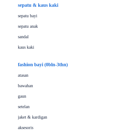
Beauty Barn
sepatu & kaus kaki
Bio Oil
sepatu bayi
Biolane
sepatu anak
Bite Fighters
sandal
Bizzi Growin
kaus kaki
Blackmores
fashion bayi (0bln-3thn)
Blooming Marvellous
atasan
Bonnels
bawahan
Bravado
gaun
Bruder
setelan
Brush Baby
jaket & kardigan
Buds Organics
aksesoris
Bugaboo