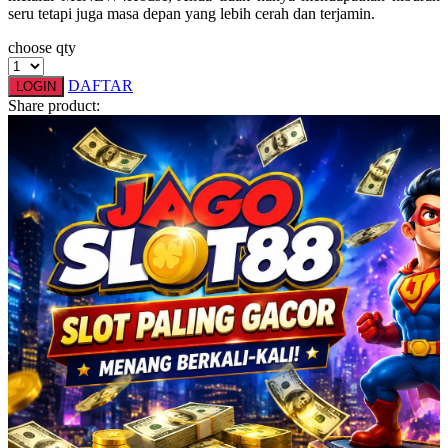
seru tetapi juga masa depan yang lebih cerah dan terjamin.
Twistshake
choose qty
TY Toys
DAFTAR
LOGIN
Share product:
U
V
Veja
Vitaflow
Vtech
W
Waterland
Wellness