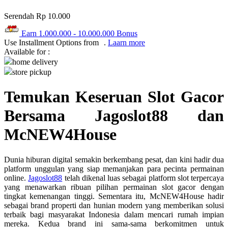
Serendah
Rp 10.000
Q
Earn
1.000.000
-
10.000.000
Bonus
QV Baby
Use Installment Options from
.
Laarn more
Available for :
R
home delivery
store pickup
Real Shades
Temukan Keseruan Slot Gacor
Red Castle
Bersama Jagoslot88 dan
Ribbon Madness
McNEW4House
S
Sebamed
Dunia hiburan digital semakin berkembang pesat, dan kini hadir dua
platform unggulan yang siap memanjakan para pecinta permainan
Silver Cross
online.
Jagoslot88
telah dikenal luas sebagai platform slot terpercaya
yang menawarkan ribuan pilihan permainan slot gacor dengan
Simply Idea
tingkat kemenangan tinggi. Sementara itu, McNEW4House hadir
sebagai brand properti dan hunian modern yang memberikan solusi
Skip Hop
terbaik bagi masyarakat Indonesia dalam mencari rumah impian
Spectra
mereka. Kedua brand ini sama-sama berkomitmen untuk