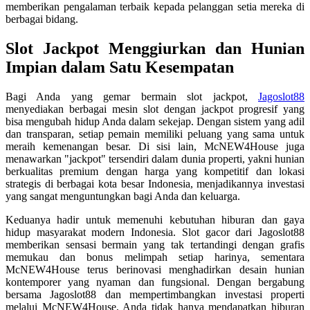
memberikan pengalaman terbaik kepada pelanggan setia mereka di
Squishmallows
berbagai bidang.
Starbooks
Slot Jackpot Menggiurkan dan Hunian
Stick-O
Impian dalam Satu Kesempatan
Stokke
Bagi Anda yang gemar bermain slot jackpot,
Jagoslot88
menyediakan berbagai mesin slot dengan jackpot progresif yang
Sudocrem
bisa mengubah hidup Anda dalam sekejap. Dengan sistem yang adil
dan transparan, setiap pemain memiliki peluang yang sama untuk
Sumimo
meraih kemenangan besar. Di sisi lain, McNEW4House juga
Sunnylife
menawarkan "jackpot" tersendiri dalam dunia properti, yakni hunian
berkualitas premium dengan harga yang kompetitif dan lokasi
Sun-Staches
strategis di berbagai kota besar Indonesia, menjadikannya investasi
yang sangat menguntungkan bagi Anda dan keluarga.
Swimava
Keduanya hadir untuk memenuhi kebutuhan hiburan dan gaya
hidup masyarakat modern Indonesia. Slot gacor dari Jagoslot88
T
memberikan sensasi bermain yang tak tertandingi dengan grafis
memukau dan bonus melimpah setiap harinya, sementara
Tommee Tippee
McNEW4House terus berinovasi menghadirkan desain hunian
kontemporer yang nyaman dan fungsional. Dengan bergabung
Trunki
bersama Jagoslot88 dan mempertimbangkan investasi properti
melalui McNEW4House, Anda tidak hanya mendapatkan hiburan
Tutti Bambini