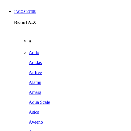
JAGOSLOT88
Brand A-Z
A
Addo
Adidas
Airfree
Alamii
Amara
Aqua Scale
Asics
Aveeno