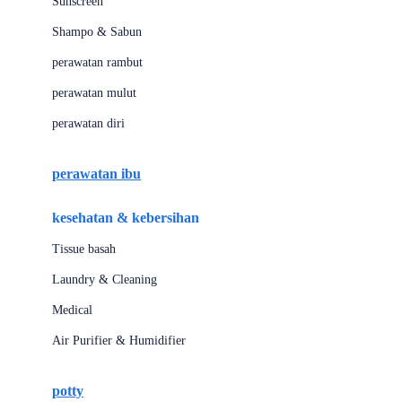
Sunscreen
London Taxi
Shampo & Sabun
Love To Dream
perawatan rambut
perawatan mulut
M
perawatan diri
Magformers
Mama's Choice
perawatan ibu
Mamas&Papas
kesehatan & kebersihan
Mamaway
Tissue basah
Maxi Cosi
Laundry & Cleaning
Megabloks
Medical
Micro
Air Purifier & Humidifier
MiDeer
Mimi & Lula
potty