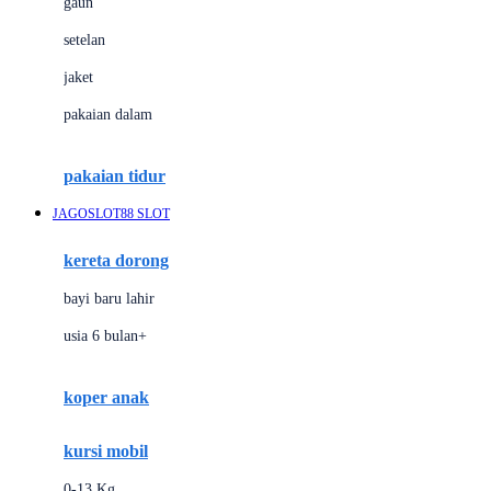
gaun
Dae Organics
setelan
Docare
jaket
Doona
pakaian dalam
Down To Earth
Drew
pakaian tidur
Dr. Brown's
JAGOSLOT88 SLOT
E
kereta dorong
ELC
bayi baru lahir
Ergobaby
usia 6 bulan+
Expert Care
koper anak
Ezyroller
kursi mobil
F
0-13 Kg