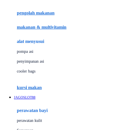
Joie
pengolah makanan
Joolz
Jujube
makanan & multivitamin
K
alat menyusui
Kiddycuts
pompa asi
Kumon
penyimpanan asi
L
cooler bags
Leapfrog
kursi makan
Leclerc
JAGOSLOT88
Lee Vierra
Lillebaby
perawatan bayi
Little Bird Told Me
perawatan kulit
Little Miss Janis