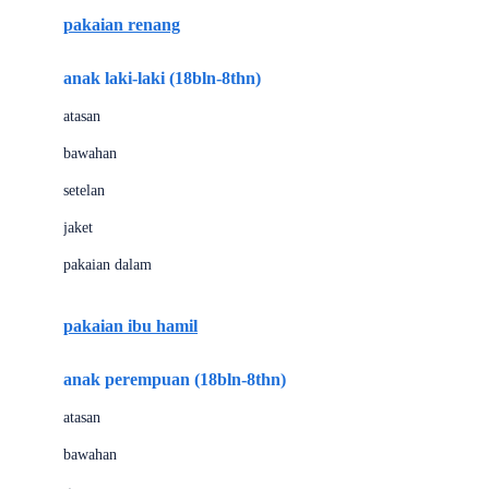
Buggygear
pakaian renang
Bumkins
anak laki-laki (18bln-8thn)
C
atasan
Cetaphil
bawahan
Chicco
setelan
Childlife
jaket
Clevamama
pakaian dalam
Cocolatte
Cottonseeds
pakaian ibu hamil
Cozy N Safe
anak perempuan (18bln-8thn)
Crane
atasan
Cybex
bawahan
D