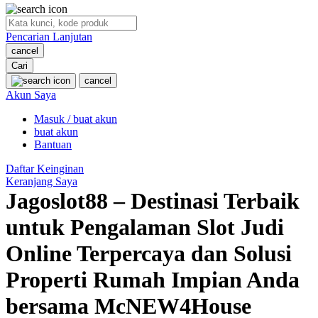
O
Pencarian Lanjutan
Oh Ma Grain
cancel
Okiedog
Cari
cancel
P
Akun Saya
Masuk / buat akun
Peachy
buat akun
Phil & Ted's
Bantuan
Philips Avent
Daftar Keinginan
Keranjang Saya
Pigeon
Jagoslot88 – Destinasi Terbaik
Playgro
untuk Pengalaman Slot Judi
Poled Global
Online Terpercaya dan Solusi
Ponycycle
Properti Rumah Impian Anda
Puma
bersama McNEW4House
Pureats