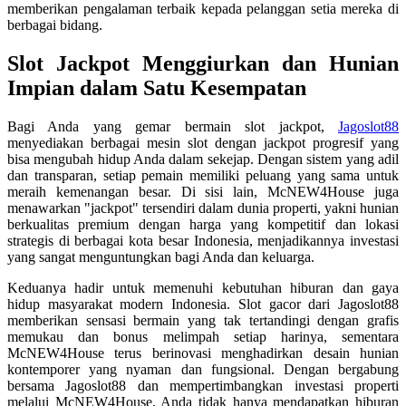
memberikan pengalaman terbaik kepada pelanggan setia mereka di
Squishmallows
berbagai bidang.
Starbooks
Slot Jackpot Menggiurkan dan Hunian
Stick-O
Impian dalam Satu Kesempatan
Stokke
Bagi Anda yang gemar bermain slot jackpot,
Jagoslot88
menyediakan berbagai mesin slot dengan jackpot progresif yang
Sudocrem
bisa mengubah hidup Anda dalam sekejap. Dengan sistem yang adil
dan transparan, setiap pemain memiliki peluang yang sama untuk
Sumimo
meraih kemenangan besar. Di sisi lain, McNEW4House juga
Sunnylife
menawarkan "jackpot" tersendiri dalam dunia properti, yakni hunian
berkualitas premium dengan harga yang kompetitif dan lokasi
Sun-Staches
strategis di berbagai kota besar Indonesia, menjadikannya investasi
yang sangat menguntungkan bagi Anda dan keluarga.
Swimava
Keduanya hadir untuk memenuhi kebutuhan hiburan dan gaya
hidup masyarakat modern Indonesia. Slot gacor dari Jagoslot88
T
memberikan sensasi bermain yang tak tertandingi dengan grafis
memukau dan bonus melimpah setiap harinya, sementara
Tommee Tippee
McNEW4House terus berinovasi menghadirkan desain hunian
kontemporer yang nyaman dan fungsional. Dengan bergabung
Trunki
bersama Jagoslot88 dan mempertimbangkan investasi properti
melalui McNEW4House, Anda tidak hanya mendapatkan hiburan
Tutti Bambini