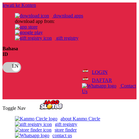
lewati ke Konten
download apps
download app from:
gift registry
Bahasa
ID
LOGIN
DAFTAR
Contact
Us
Toggle Nav
about Kanmo Circle
gift registry
store finder
contact us