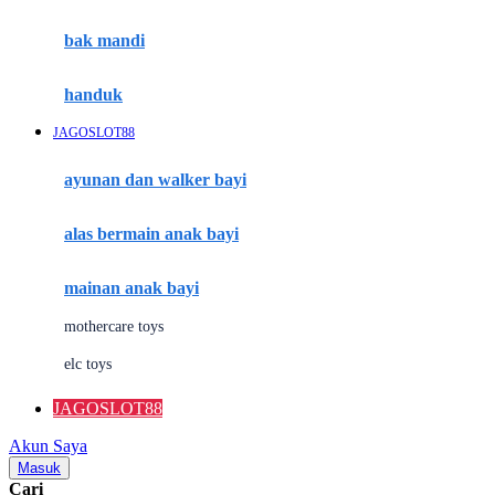
Mini Monkey
Moby
bak mandi
Momami
handuk
Mothercare
JAGOSLOT88
Mustela
ayunan dan walker bayi
My Buddy Tag
My K
alas bermain anak bayi
N
mainan anak bayi
Naif
mothercare toys
Nike
elc toys
Nordic Natural
JAGOSLOT88
Nuby
Akun Saya
Nuna
Masuk
Cari