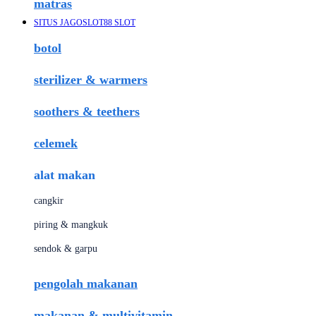
matras
SITUS JAGOSLOT88 SLOT
botol
sterilizer & warmers
soothers & teethers
celemek
alat makan
cangkir
piring & mangkuk
sendok & garpu
pengolah makanan
makanan & multivitamin