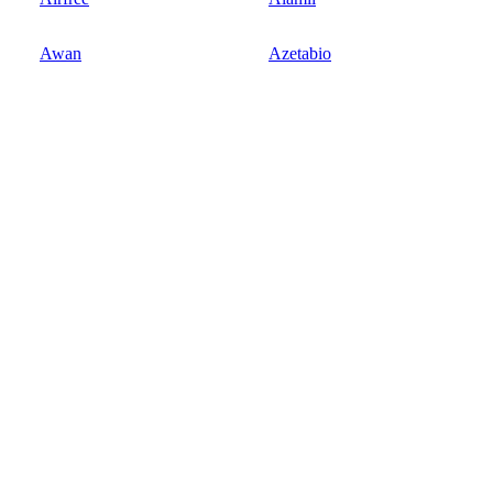
Awan
Azetabio