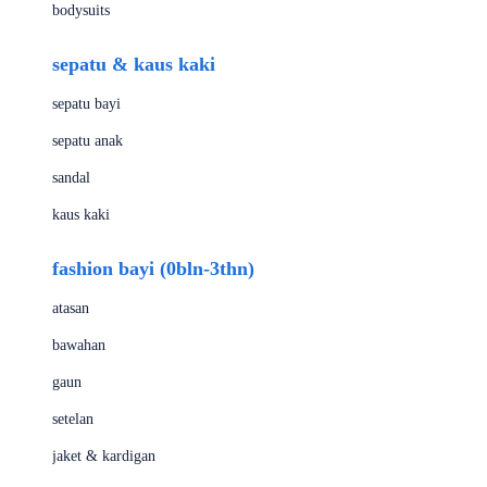
bodysuits
sepatu & kaus kaki
sepatu bayi
sepatu anak
sandal
kaus kaki
fashion bayi (0bln-3thn)
atasan
bawahan
gaun
setelan
jaket & kardigan