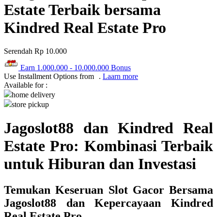
Estate Terbaik bersama
Q
Kindred Real Estate Pro
QV Baby
Serendah
Rp 10.000
R
Earn
1.000.000
-
10.000.000
Bonus
Real Shades
Use Installment Options from
.
Laarn more
Available for :
Red Castle
home delivery
store pickup
Ribbon Madness
Jagoslot88 dan Kindred Real
S
Estate Pro: Kombinasi Terbaik
Sebamed
untuk Hiburan dan Investasi
Silver Cross
Simply Idea
Temukan Keseruan Slot Gacor Bersama
Skip Hop
Jagoslot88 dan Kepercayaan Kindred
Spectra
Real Estate Pro