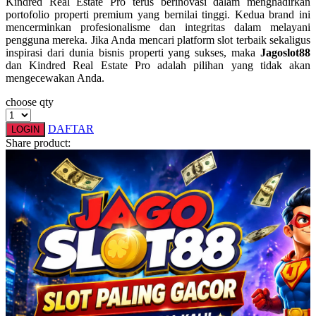
Kindred Real Estate Pro terus berinovasi dalam menghadirkan
portofolio properti premium yang bernilai tinggi. Kedua brand ini
Twistshake
mencerminkan profesionalisme dan integritas dalam melayani
pengguna mereka. Jika Anda mencari platform slot terbaik sekaligus
TY Toys
inspirasi dari dunia bisnis properti yang sukses, maka
Jagoslot88
dan Kindred Real Estate Pro adalah pilihan yang tidak akan
U
mengecewakan Anda.
choose qty
DAFTAR
LOGIN
V
Share product:
Veja
Vitaflow
Vtech
W
Waterland
Wellness