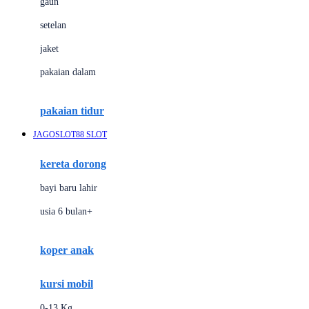
gaun
Dae Organics
setelan
Docare
jaket
Doona
pakaian dalam
Down To Earth
Drew
pakaian tidur
Dr. Brown's
JAGOSLOT88 SLOT
E
kereta dorong
ELC
bayi baru lahir
Ergobaby
usia 6 bulan+
Expert Care
koper anak
Ezyroller
kursi mobil
F
0-13 Kg