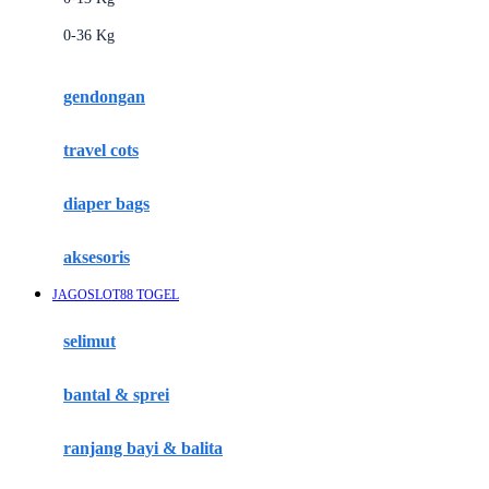
Felt So Sweet
0-36 Kg
Fisher Price
Flipper
gendongan
Friends Of Sally
travel cots
G
diaper bags
Gb
Geko
aksesoris
Graco
JAGOSLOT88 TOGEL
Gund
selimut
H
bantal & sprei
Habbie
Haenim
ranjang bayi & balita
Happy Horse