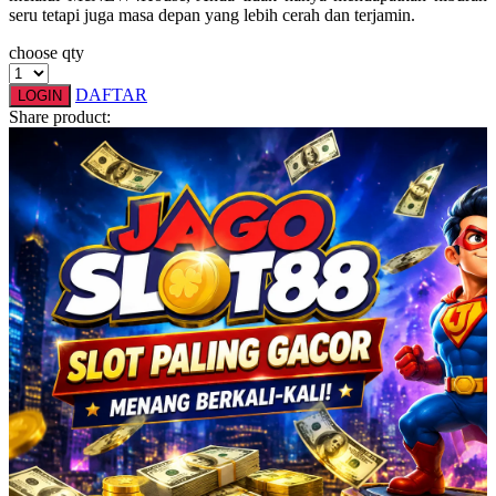
seru tetapi juga masa depan yang lebih cerah dan terjamin.
Twistshake
choose qty
TY Toys
DAFTAR
LOGIN
Share product:
U
V
Veja
Vitaflow
Vtech
W
Waterland
Wellness