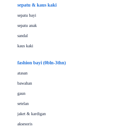
Beauty Barn
sepatu & kaus kaki
Bio Oil
sepatu bayi
Biolane
sepatu anak
Bite Fighters
sandal
Bizzi Growin
kaus kaki
Blackmores
fashion bayi (0bln-3thn)
Blooming Marvellous
atasan
Bonnels
bawahan
Bravado
gaun
Bruder
setelan
Brush Baby
jaket & kardigan
Buds Organics
aksesoris
Bugaboo