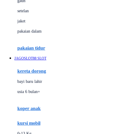
gaun
Dae Organics
setelan
Docare
jaket
Doona
pakaian dalam
Down To Earth
Drew
pakaian tidur
Dr. Brown's
JAGOSLOT88 SLOT
E
kereta dorong
ELC
bayi baru lahir
Ergobaby
usia 6 bulan+
Expert Care
koper anak
Ezyroller
kursi mobil
F
0-13 Kg