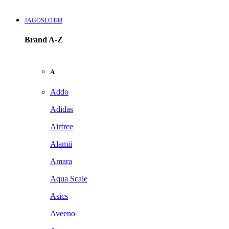
JAGOSLOT88
Brand A-Z
A
Addo
Adidas
Airfree
Alamii
Amara
Aqua Scale
Asics
Aveeno