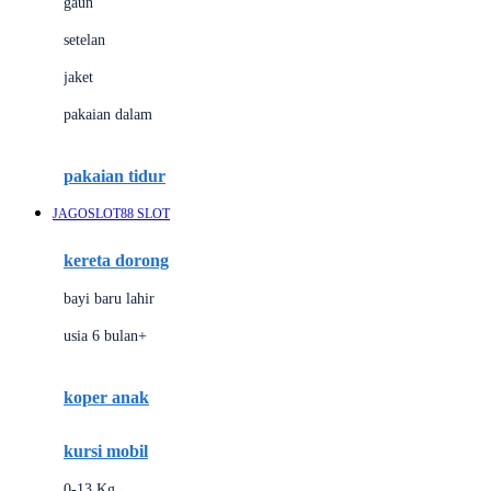
gaun
Dae Organics
setelan
Docare
jaket
Doona
pakaian dalam
Down To Earth
Drew
pakaian tidur
Dr. Brown's
JAGOSLOT88 SLOT
E
kereta dorong
ELC
bayi baru lahir
Ergobaby
usia 6 bulan+
Expert Care
koper anak
Ezyroller
kursi mobil
F
0-13 Kg