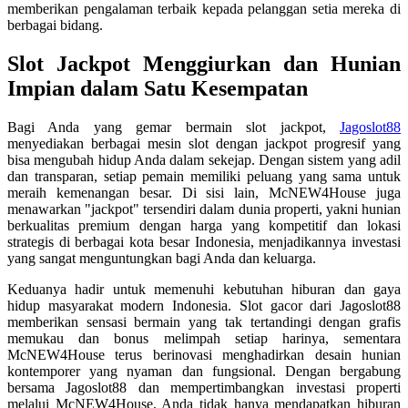
memberikan pengalaman terbaik kepada pelanggan setia mereka di
Squishmallows
berbagai bidang.
Starbooks
Slot Jackpot Menggiurkan dan Hunian
Stick-O
Impian dalam Satu Kesempatan
Stokke
Bagi Anda yang gemar bermain slot jackpot,
Jagoslot88
menyediakan berbagai mesin slot dengan jackpot progresif yang
Sudocrem
bisa mengubah hidup Anda dalam sekejap. Dengan sistem yang adil
dan transparan, setiap pemain memiliki peluang yang sama untuk
Sumimo
meraih kemenangan besar. Di sisi lain, McNEW4House juga
Sunnylife
menawarkan "jackpot" tersendiri dalam dunia properti, yakni hunian
berkualitas premium dengan harga yang kompetitif dan lokasi
Sun-Staches
strategis di berbagai kota besar Indonesia, menjadikannya investasi
yang sangat menguntungkan bagi Anda dan keluarga.
Swimava
Keduanya hadir untuk memenuhi kebutuhan hiburan dan gaya
hidup masyarakat modern Indonesia. Slot gacor dari Jagoslot88
T
memberikan sensasi bermain yang tak tertandingi dengan grafis
memukau dan bonus melimpah setiap harinya, sementara
Tommee Tippee
McNEW4House terus berinovasi menghadirkan desain hunian
kontemporer yang nyaman dan fungsional. Dengan bergabung
Trunki
bersama Jagoslot88 dan mempertimbangkan investasi properti
melalui McNEW4House, Anda tidak hanya mendapatkan hiburan
Tutti Bambini