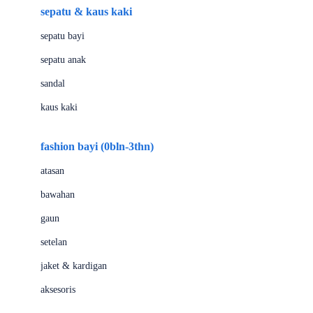
Beauty Barn
sepatu & kaus kaki
Bio Oil
sepatu bayi
Biolane
sepatu anak
Bite Fighters
sandal
Bizzi Growin
kaus kaki
Blackmores
fashion bayi (0bln-3thn)
Blooming Marvellous
atasan
Bonnels
bawahan
Bravado
gaun
Bruder
setelan
Brush Baby
jaket & kardigan
Buds Organics
aksesoris
Bugaboo