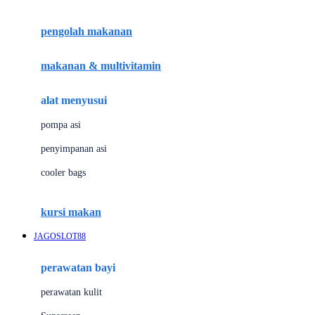
Joie
pengolah makanan
Joolz
Jujube
makanan & multivitamin
K
alat menyusui
Kiddycuts
pompa asi
Kumon
penyimpanan asi
L
cooler bags
Leapfrog
kursi makan
Leclerc
JAGOSLOT88
Lee Vierra
Lillebaby
perawatan bayi
Little Bird Told Me
perawatan kulit
Little Miss Janis