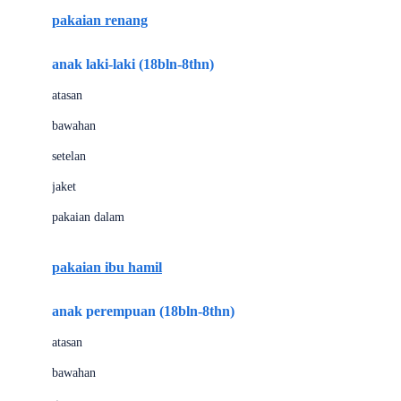
Buggygear
pakaian renang
Bumkins
anak laki-laki (18bln-8thn)
C
atasan
Cetaphil
bawahan
Chicco
setelan
Childlife
jaket
Clevamama
pakaian dalam
Cocolatte
Cottonseeds
pakaian ibu hamil
Cozy N Safe
anak perempuan (18bln-8thn)
Crane
atasan
Cybex
bawahan
D