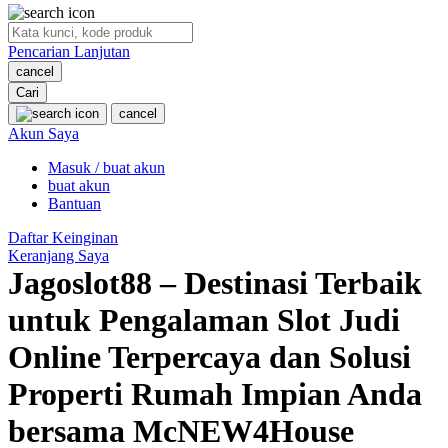
O
Pencarian Lanjutan
Oh Ma Grain
cancel
Okiedog
Cari
cancel
P
Akun Saya
Masuk / buat akun
Peachy
buat akun
Phil & Ted's
Bantuan
Philips Avent
Daftar Keinginan
Keranjang Saya
Pigeon
Jagoslot88 – Destinasi Terbaik
Playgro
untuk Pengalaman Slot Judi
Poled Global
Online Terpercaya dan Solusi
Ponycycle
Properti Rumah Impian Anda
Puma
bersama McNEW4House
Pureats