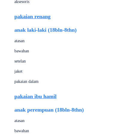
aksesoris
pakaian renang
anak laki-laki (18bln-8thn)
atasan
bawahan
setelan
jaket
pakaian dalam
pakaian ibu hamil
anak perempuan (18bln-8thn)
atasan
bawahan