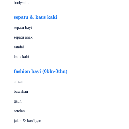
bodysuits
sepatu & kaus kaki
sepatu bayi
sepatu anak
sandal
kaus kaki
fashion bayi (0bln-3thn)
atasan
bawahan
gaun
setelan
jaket & kardigan