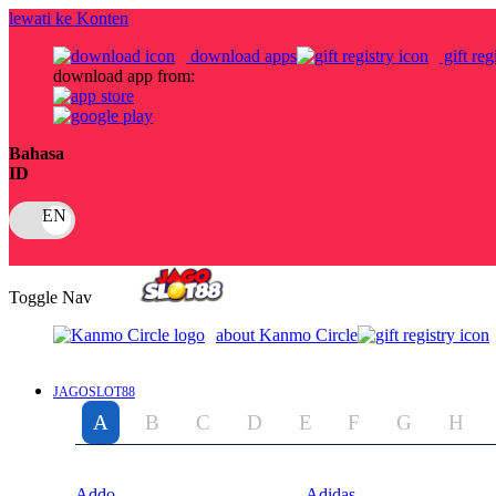
lewati ke Konten
download apps
gift reg
download app from:
Bahasa
ID
Toggle Nav
about Kanmo Circle
JAGOSLOT88
A
B
C
D
E
F
G
H
Addo
Adidas