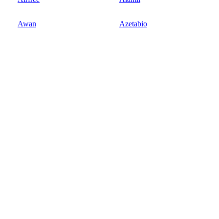
Awan
Azetabio