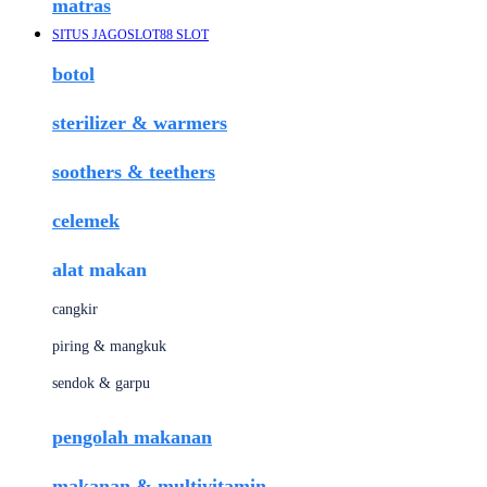
matras
SITUS JAGOSLOT88 SLOT
botol
sterilizer & warmers
soothers & teethers
celemek
alat makan
cangkir
piring & mangkuk
sendok & garpu
pengolah makanan
makanan & multivitamin