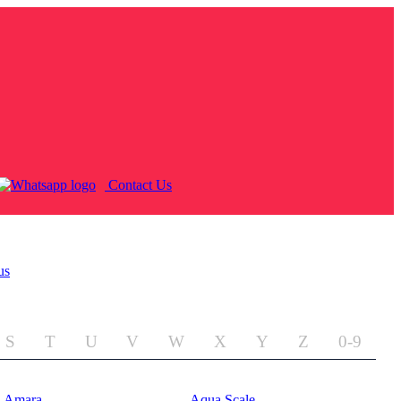
Contact Us
us
S
T
U
V
W
X
Y
Z
0-9
Amara
Aqua Scale