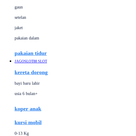
gaun
setelan
jaket
pakaian dalam
pakaian tidur
JAGOSLOT88 SLOT
kereta dorong
bayi baru lahir
usia 6 bulan+
koper anak
kursi mobil
0-13 Kg