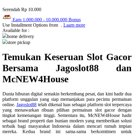
Serendah
Rp 10.000
Q
Earn
1.000.000
-
10.000.000
Bonus
QV Baby
Use Installment Options from
.
Laarn more
Available for :
R
home delivery
store pickup
Real Shades
Temukan Keseruan Slot Gacor
Red Castle
Bersama Jagoslot88 dan
Ribbon Madness
McNEW4House
S
Sebamed
Dunia hiburan digital semakin berkembang pesat, dan kini hadir dua
platform unggulan yang siap memanjakan para pecinta permainan
Silver Cross
online.
Jagoslot88
telah dikenal luas sebagai platform slot terpercaya
yang menawarkan ribuan pilihan permainan slot gacor dengan
Simply Idea
tingkat kemenangan tinggi. Sementara itu, McNEW4House hadir
sebagai brand properti dan hunian modern yang memberikan solusi
Skip Hop
terbaik bagi masyarakat Indonesia dalam mencari rumah impian
Spectra
mereka. Kedua brand ini sama-sama berkomitmen untuk