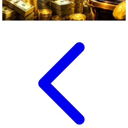
X
Xootz
Y
Yamatoya
Z
Zaxy
Zoggs
0-9
4Moms
59S