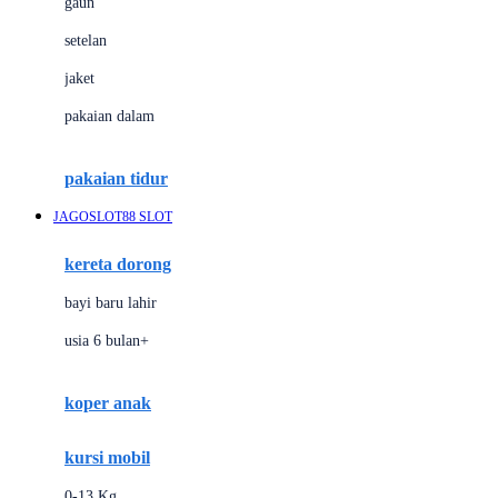
gaun
Dae Organics
setelan
Docare
jaket
Doona
pakaian dalam
Down To Earth
Drew
pakaian tidur
Dr. Brown's
JAGOSLOT88 SLOT
E
kereta dorong
ELC
bayi baru lahir
Ergobaby
usia 6 bulan+
Expert Care
koper anak
Ezyroller
kursi mobil
F
0-13 Kg