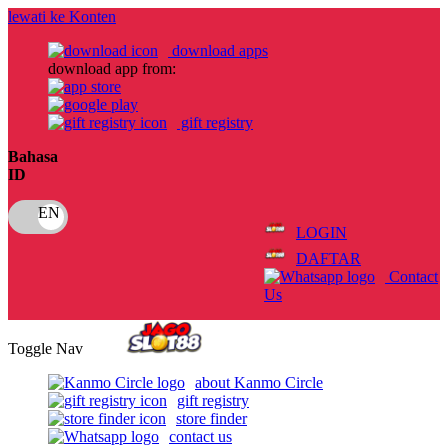
lewati ke Konten
download apps
download app from:
gift registry
Bahasa
ID
LOGIN
DAFTAR
Contact
Us
Toggle Nav
about Kanmo Circle
gift registry
store finder
contact us