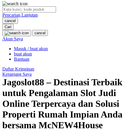
O
Pencarian Lanjutan
Oh Ma Grain
cancel
Okiedog
Cari
cancel
P
Akun Saya
Masuk / buat akun
Peachy
buat akun
Phil & Ted's
Bantuan
Philips Avent
Daftar Keinginan
Keranjang Saya
Pigeon
Jagoslot88 – Destinasi Terbaik
Playgro
untuk Pengalaman Slot Judi
Poled Global
Online Terpercaya dan Solusi
Ponycycle
Properti Rumah Impian Anda
Puma
bersama McNEW4House
Pureats