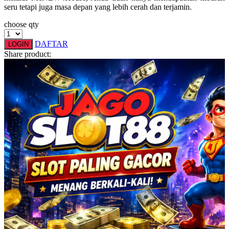
seru tetapi juga masa depan yang lebih cerah dan terjamin.
Twistshake
choose qty
TY Toys
DAFTAR
LOGIN
Share product:
U
V
Veja
Vitaflow
Vtech
W
Waterland
Wellness