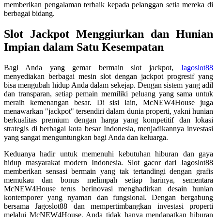
memberikan pengalaman terbaik kepada pelanggan setia mereka di
Squishmallows
berbagai bidang.
Starbooks
Slot Jackpot Menggiurkan dan Hunian
Stick-O
Impian dalam Satu Kesempatan
Stokke
Bagi Anda yang gemar bermain slot jackpot,
Jagoslot88
menyediakan berbagai mesin slot dengan jackpot progresif yang
Sudocrem
bisa mengubah hidup Anda dalam sekejap. Dengan sistem yang adil
dan transparan, setiap pemain memiliki peluang yang sama untuk
Sumimo
meraih kemenangan besar. Di sisi lain, McNEW4House juga
Sunnylife
menawarkan "jackpot" tersendiri dalam dunia properti, yakni hunian
berkualitas premium dengan harga yang kompetitif dan lokasi
Sun-Staches
strategis di berbagai kota besar Indonesia, menjadikannya investasi
yang sangat menguntungkan bagi Anda dan keluarga.
Swimava
Keduanya hadir untuk memenuhi kebutuhan hiburan dan gaya
hidup masyarakat modern Indonesia. Slot gacor dari Jagoslot88
T
memberikan sensasi bermain yang tak tertandingi dengan grafis
memukau dan bonus melimpah setiap harinya, sementara
Tommee Tippee
McNEW4House terus berinovasi menghadirkan desain hunian
kontemporer yang nyaman dan fungsional. Dengan bergabung
Trunki
bersama Jagoslot88 dan mempertimbangkan investasi properti
melalui McNEW4House, Anda tidak hanya mendapatkan hiburan
Tutti Bambini