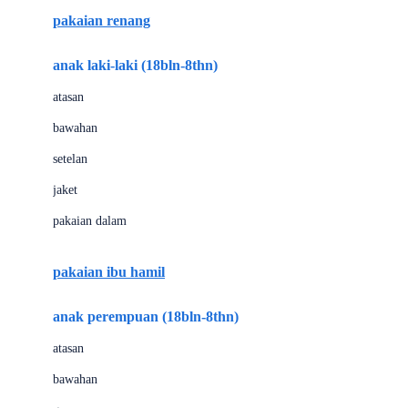
Buggygear
pakaian renang
Bumkins
anak laki-laki (18bln-8thn)
C
atasan
Cetaphil
bawahan
Chicco
setelan
Childlife
jaket
Clevamama
pakaian dalam
Cocolatte
Cottonseeds
pakaian ibu hamil
Cozy N Safe
anak perempuan (18bln-8thn)
Crane
atasan
Cybex
bawahan
D