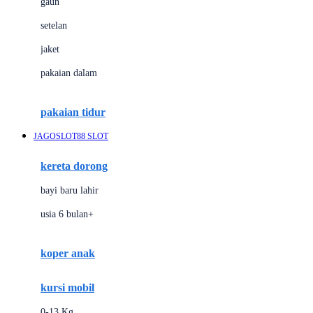
gaun
Dae Organics
setelan
Docare
jaket
Doona
pakaian dalam
Down To Earth
Drew
pakaian tidur
Dr. Brown's
JAGOSLOT88 SLOT
E
kereta dorong
ELC
bayi baru lahir
Ergobaby
usia 6 bulan+
Expert Care
koper anak
Ezyroller
kursi mobil
F
0-13 Kg