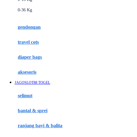
Felt So Sweet
0-36 Kg
Fisher Price
Flipper
gendongan
Friends Of Sally
travel cots
G
diaper bags
Gb
Geko
aksesoris
Graco
JAGOSLOT88 TOGEL
Gund
selimut
H
bantal & sprei
Habbie
Haenim
ranjang bayi & balita
Happy Horse