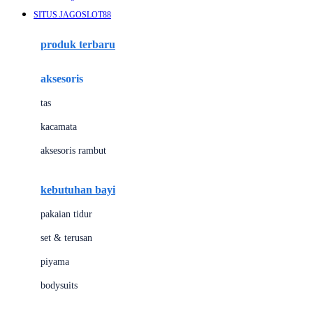
Awan
SITUS JAGOSLOT88
Azetabio
produk terbaru
B
aksesoris
Baabaasheepz
tas
Babiators
kacamata
Baby Dove
aksesoris rambut
Baby Jogger
Baby Rovega
kebutuhan bayi
Babybee
pakaian tidur
Banana Boat
set & terusan
Banz
piyama
Barbie
bodysuits
Beaba