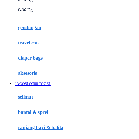
Felt So Sweet
0-36 Kg
Fisher Price
Flipper
gendongan
Friends Of Sally
travel cots
G
diaper bags
Gb
Geko
aksesoris
Graco
JAGOSLOT88 TOGEL
Gund
selimut
H
bantal & sprei
Habbie
Haenim
ranjang bayi & balita
Happy Horse