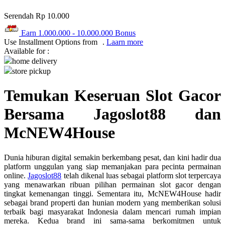
Serendah
Rp 10.000
Q
Earn
1.000.000
-
10.000.000
Bonus
QV Baby
Use Installment Options from
.
Laarn more
Available for :
R
home delivery
store pickup
Real Shades
Temukan Keseruan Slot Gacor
Red Castle
Bersama Jagoslot88 dan
Ribbon Madness
McNEW4House
S
Sebamed
Dunia hiburan digital semakin berkembang pesat, dan kini hadir dua
platform unggulan yang siap memanjakan para pecinta permainan
Silver Cross
online.
Jagoslot88
telah dikenal luas sebagai platform slot terpercaya
yang menawarkan ribuan pilihan permainan slot gacor dengan
Simply Idea
tingkat kemenangan tinggi. Sementara itu, McNEW4House hadir
sebagai brand properti dan hunian modern yang memberikan solusi
Skip Hop
terbaik bagi masyarakat Indonesia dalam mencari rumah impian
Spectra
mereka. Kedua brand ini sama-sama berkomitmen untuk