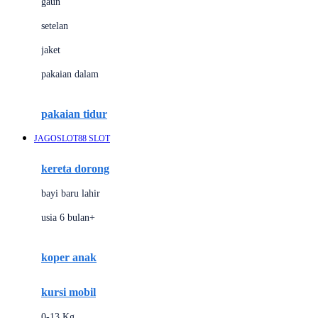
gaun
Dae Organics
setelan
Docare
jaket
Doona
pakaian dalam
Down To Earth
Drew
pakaian tidur
Dr. Brown's
JAGOSLOT88 SLOT
E
kereta dorong
ELC
bayi baru lahir
Ergobaby
usia 6 bulan+
Expert Care
koper anak
Ezyroller
kursi mobil
F
0-13 Kg