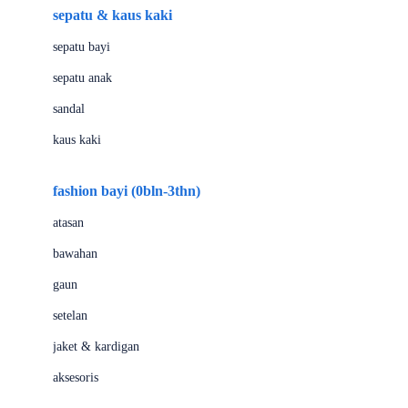
Beauty Barn
sepatu & kaus kaki
Bio Oil
sepatu bayi
Biolane
sepatu anak
Bite Fighters
sandal
Bizzi Growin
kaus kaki
Blackmores
fashion bayi (0bln-3thn)
Blooming Marvellous
atasan
Bonnels
bawahan
Bravado
gaun
Bruder
setelan
Brush Baby
jaket & kardigan
Buds Organics
aksesoris
Bugaboo