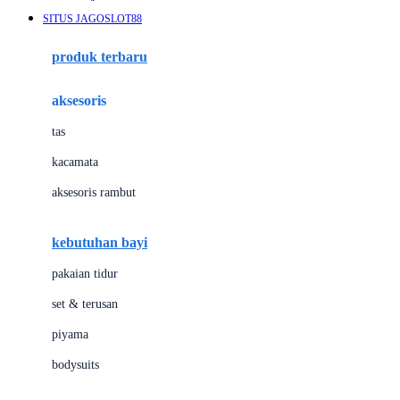
Awan
SITUS JAGOSLOT88
Azetabio
produk terbaru
B
aksesoris
Baabaasheepz
tas
Babiators
kacamata
Baby Dove
aksesoris rambut
Baby Jogger
Baby Rovega
kebutuhan bayi
Babybee
pakaian tidur
Banana Boat
set & terusan
Banz
piyama
Barbie
bodysuits
Beaba