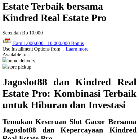
Estate Terbaik bersama
Q
Kindred Real Estate Pro
QV Baby
Serendah
Rp 10.000
R
Earn
1.000.000
-
10.000.000
Bonus
Real Shades
Use Installment Options from
.
Laarn more
Available for :
Red Castle
home delivery
store pickup
Ribbon Madness
Jagoslot88 dan Kindred Real
S
Estate Pro: Kombinasi Terbaik
Sebamed
untuk Hiburan dan Investasi
Silver Cross
Simply Idea
Temukan Keseruan Slot Gacor Bersama
Skip Hop
Jagoslot88 dan Kepercayaan Kindred
Spectra
Real Estate Pro