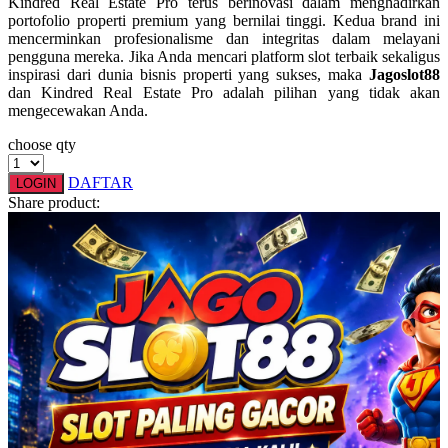
Kindred Real Estate Pro terus berinovasi dalam menghadirkan
portofolio properti premium yang bernilai tinggi. Kedua brand ini
Twistshake
mencerminkan profesionalisme dan integritas dalam melayani
pengguna mereka. Jika Anda mencari platform slot terbaik sekaligus
TY Toys
inspirasi dari dunia bisnis properti yang sukses, maka
Jagoslot88
dan Kindred Real Estate Pro adalah pilihan yang tidak akan
U
mengecewakan Anda.
choose qty
DAFTAR
LOGIN
V
Share product:
Veja
Vitaflow
Vtech
W
Waterland
Wellness