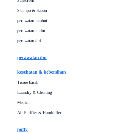
Sunscreen
London Taxi
Shampo & Sabun
Love To Dream
perawatan rambut
perawatan mulut
M
perawatan diri
Magformers
Mama's Choice
perawatan ibu
Mamas&Papas
kesehatan & kebersihan
Mamaway
Tissue basah
Maxi Cosi
Laundry & Cleaning
Megabloks
Medical
Micro
Air Purifier & Humidifier
MiDeer
Mimi & Lula
potty