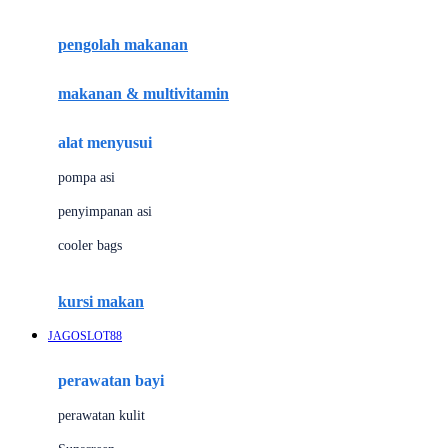
Joie
pengolah makanan
Joolz
Jujube
makanan & multivitamin
K
alat menyusui
Kiddycuts
pompa asi
Kumon
penyimpanan asi
L
cooler bags
Leapfrog
kursi makan
Leclerc
JAGOSLOT88
Lee Vierra
Lillebaby
perawatan bayi
Little Bird Told Me
perawatan kulit
Little Miss Janis