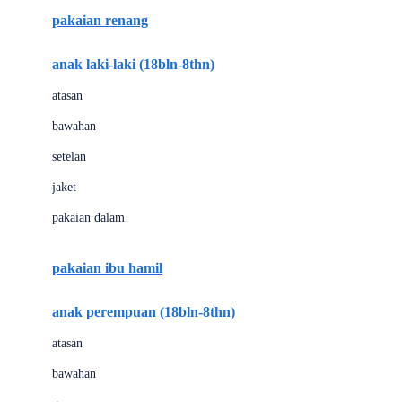
Buggygear
pakaian renang
Bumkins
anak laki-laki (18bln-8thn)
C
atasan
Cetaphil
bawahan
Chicco
setelan
Childlife
jaket
Clevamama
pakaian dalam
Cocolatte
Cottonseeds
pakaian ibu hamil
Cozy N Safe
anak perempuan (18bln-8thn)
Crane
atasan
Cybex
bawahan
D