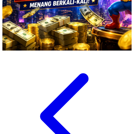
X
Xootz
Y
Yamatoya
Z
Zaxy
Zoggs
0-9
4Moms
59S