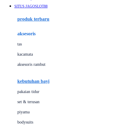
Awan
SITUS JAGOSLOT88
Azetabio
produk terbaru
B
aksesoris
Baabaasheepz
tas
Babiators
kacamata
Baby Dove
aksesoris rambut
Baby Jogger
Baby Rovega
kebutuhan bayi
Babybee
pakaian tidur
Banana Boat
set & terusan
Banz
piyama
Barbie
bodysuits
Beaba