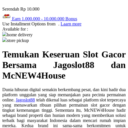
Serendah
Rp 10.000
Q
Earn
1.000.000
-
10.000.000
Bonus
QV Baby
Use Installment Options from
.
Laarn more
Available for :
R
home delivery
store pickup
Real Shades
Temukan Keseruan Slot Gacor
Red Castle
Bersama Jagoslot88 dan
Ribbon Madness
McNEW4House
S
Sebamed
Dunia hiburan digital semakin berkembang pesat, dan kini hadir dua
platform unggulan yang siap memanjakan para pecinta permainan
Silver Cross
online.
Jagoslot88
telah dikenal luas sebagai platform slot terpercaya
yang menawarkan ribuan pilihan permainan slot gacor dengan
Simply Idea
tingkat kemenangan tinggi. Sementara itu, McNEW4House hadir
sebagai brand properti dan hunian modern yang memberikan solusi
Skip Hop
terbaik bagi masyarakat Indonesia dalam mencari rumah impian
Spectra
mereka. Kedua brand ini sama-sama berkomitmen untuk