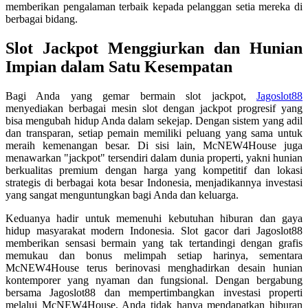
memberikan pengalaman terbaik kepada pelanggan setia mereka di
Squishmallows
berbagai bidang.
Starbooks
Slot Jackpot Menggiurkan dan Hunian
Stick-O
Impian dalam Satu Kesempatan
Stokke
Bagi Anda yang gemar bermain slot jackpot,
Jagoslot88
menyediakan berbagai mesin slot dengan jackpot progresif yang
Sudocrem
bisa mengubah hidup Anda dalam sekejap. Dengan sistem yang adil
dan transparan, setiap pemain memiliki peluang yang sama untuk
Sumimo
meraih kemenangan besar. Di sisi lain, McNEW4House juga
Sunnylife
menawarkan "jackpot" tersendiri dalam dunia properti, yakni hunian
berkualitas premium dengan harga yang kompetitif dan lokasi
Sun-Staches
strategis di berbagai kota besar Indonesia, menjadikannya investasi
yang sangat menguntungkan bagi Anda dan keluarga.
Swimava
Keduanya hadir untuk memenuhi kebutuhan hiburan dan gaya
hidup masyarakat modern Indonesia. Slot gacor dari Jagoslot88
T
memberikan sensasi bermain yang tak tertandingi dengan grafis
memukau dan bonus melimpah setiap harinya, sementara
Tommee Tippee
McNEW4House terus berinovasi menghadirkan desain hunian
kontemporer yang nyaman dan fungsional. Dengan bergabung
Trunki
bersama Jagoslot88 dan mempertimbangkan investasi properti
melalui McNEW4House, Anda tidak hanya mendapatkan hiburan
Tutti Bambini