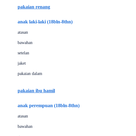
Buggygear
pakaian renang
Bumkins
anak laki-laki (18bln-8thn)
C
atasan
Cetaphil
bawahan
Chicco
setelan
Childlife
jaket
Clevamama
pakaian dalam
Cocolatte
Cottonseeds
pakaian ibu hamil
Cozy N Safe
anak perempuan (18bln-8thn)
Crane
atasan
Cybex
bawahan
D