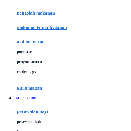
Joie
pengolah makanan
Joolz
Jujube
makanan & multivitamin
K
alat menyusui
Kiddycuts
pompa asi
Kumon
penyimpanan asi
L
cooler bags
Leapfrog
kursi makan
Leclerc
JAGOSLOT88
Lee Vierra
Lillebaby
perawatan bayi
Little Bird Told Me
perawatan kulit
Little Miss Janis