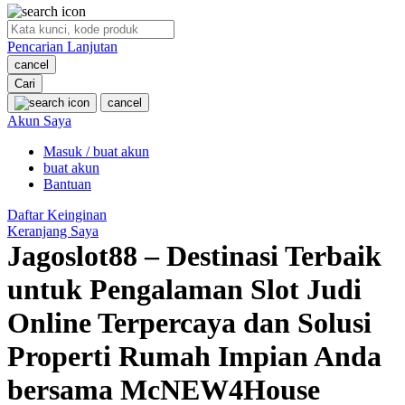
O
Pencarian Lanjutan
Oh Ma Grain
cancel
Okiedog
Cari
cancel
P
Akun Saya
Masuk / buat akun
Peachy
buat akun
Phil & Ted's
Bantuan
Philips Avent
Daftar Keinginan
Keranjang Saya
Pigeon
Jagoslot88 – Destinasi Terbaik
Playgro
untuk Pengalaman Slot Judi
Poled Global
Online Terpercaya dan Solusi
Ponycycle
Properti Rumah Impian Anda
Puma
bersama McNEW4House
Pureats