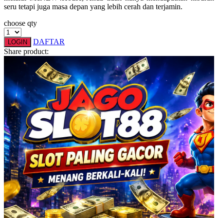
seru tetapi juga masa depan yang lebih cerah dan terjamin.
Twistshake
choose qty
TY Toys
DAFTAR
LOGIN
Share product:
U
V
Veja
Vitaflow
Vtech
W
Waterland
Wellness