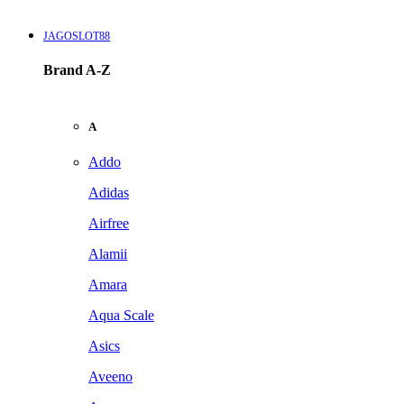
JAGOSLOT88
Brand A-Z
A
Addo
Adidas
Airfree
Alamii
Amara
Aqua Scale
Asics
Aveeno