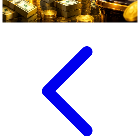
X
Xootz
Y
Yamatoya
Z
Zaxy
Zoggs
0-9
4Moms
59S