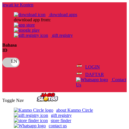
lewati ke Konten
download apps
download app from:
gift registry
Bahasa
ID
LOGIN
DAFTAR
Contact
Us
Toggle Nav
about Kanmo Circle
gift registry
store finder
contact us