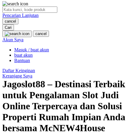
O
Pencarian Lanjutan
Oh Ma Grain
cancel
Okiedog
Cari
cancel
P
Akun Saya
Masuk / buat akun
Peachy
buat akun
Phil & Ted's
Bantuan
Philips Avent
Daftar Keinginan
Keranjang Saya
Pigeon
Jagoslot88 – Destinasi Terbaik
Playgro
untuk Pengalaman Slot Judi
Poled Global
Online Terpercaya dan Solusi
Ponycycle
Properti Rumah Impian Anda
Puma
bersama McNEW4House
Pureats