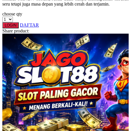
seru tetapi juga masa depan yang lebih cerah dan terjamin.
Twistshake
choose qty
TY Toys
DAFTAR
LOGIN
Share product:
U
V
Veja
Vitaflow
Vtech
W
Waterland
Wellness