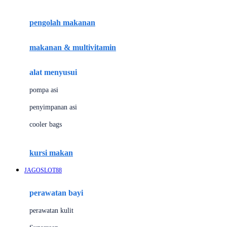
Joie
pengolah makanan
Joolz
Jujube
makanan & multivitamin
K
alat menyusui
Kiddycuts
pompa asi
Kumon
penyimpanan asi
L
cooler bags
Leapfrog
kursi makan
Leclerc
JAGOSLOT88
Lee Vierra
Lillebaby
perawatan bayi
Little Bird Told Me
perawatan kulit
Little Miss Janis