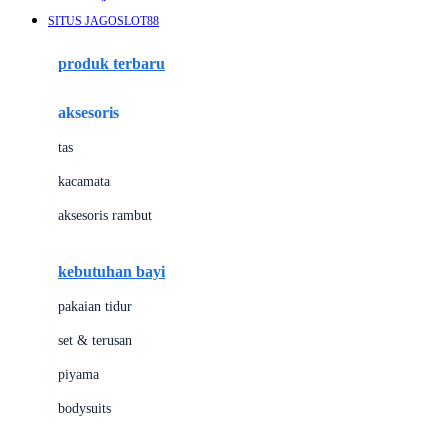
Awan
SITUS JAGOSLOT88
Azetabio
produk terbaru
B
aksesoris
Baabaasheepz
tas
Babiators
kacamata
Baby Dove
aksesoris rambut
Baby Jogger
Baby Rovega
kebutuhan bayi
Babybee
pakaian tidur
Banana Boat
set & terusan
Banz
piyama
Barbie
bodysuits
Beaba