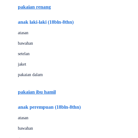
Buggygear
pakaian renang
Bumkins
anak laki-laki (18bln-8thn)
C
atasan
Cetaphil
bawahan
Chicco
setelan
Childlife
jaket
Clevamama
pakaian dalam
Cocolatte
Cottonseeds
pakaian ibu hamil
Cozy N Safe
anak perempuan (18bln-8thn)
Crane
atasan
Cybex
bawahan
D