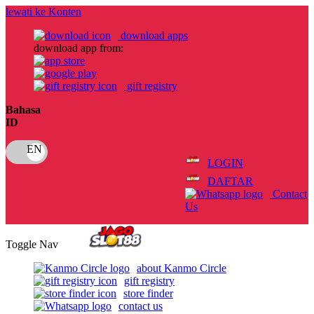
lewati ke Konten
download apps
download app from:
gift registry
Bahasa
ID
LOGIN
DAFTAR
Contact
Us
Toggle Nav
about Kanmo Circle
gift registry
store finder
contact us