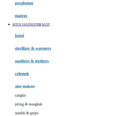
perabotan
Happy Tummy
Hauck
matras
Havaianas
SITUS JAGOSLOT88 SLOT
Hegen
botol
Hot Wheels
sterilizer & warmers
Hybrid
soothers & teethers
I
Inlacta DHA
celemek
Interlac
alat makan
Ivenet
cangkir
J
piring & mangkuk
Jack N Jill
sendok & garpu