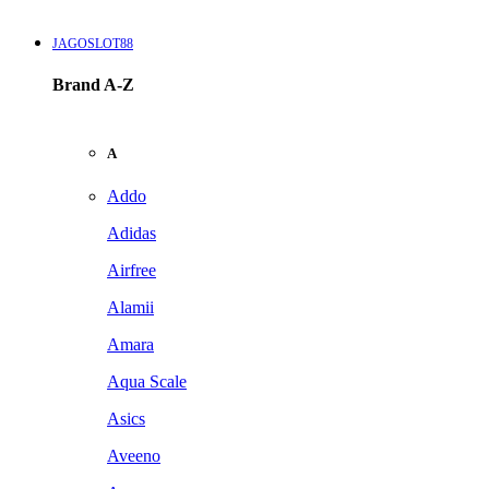
JAGOSLOT88
Brand A-Z
A
Addo
Adidas
Airfree
Alamii
Amara
Aqua Scale
Asics
Aveeno