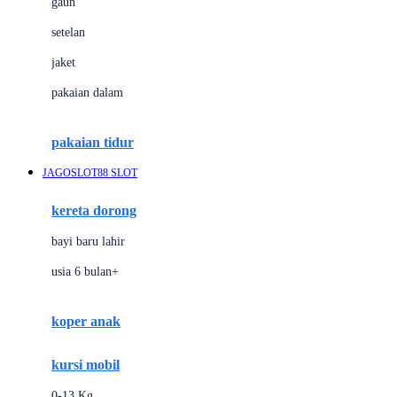
gaun
Dae Organics
setelan
Docare
jaket
Doona
pakaian dalam
Down To Earth
Drew
pakaian tidur
Dr. Brown's
JAGOSLOT88 SLOT
E
kereta dorong
ELC
bayi baru lahir
Ergobaby
usia 6 bulan+
Expert Care
koper anak
Ezyroller
kursi mobil
F
0-13 Kg