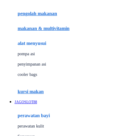
Joie
pengolah makanan
Joolz
Jujube
makanan & multivitamin
K
alat menyusui
Kiddycuts
pompa asi
Kumon
penyimpanan asi
L
cooler bags
Leapfrog
kursi makan
Leclerc
JAGOSLOT88
Lee Vierra
Lillebaby
perawatan bayi
Little Bird Told Me
perawatan kulit
Little Miss Janis