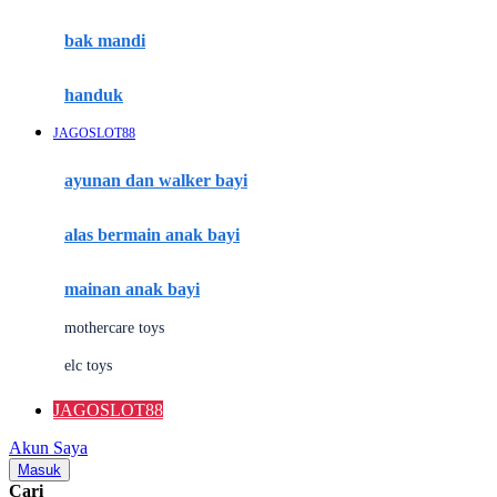
Mini Monkey
Moby
bak mandi
Momami
handuk
Mothercare
JAGOSLOT88
Mustela
ayunan dan walker bayi
My Buddy Tag
My K
alas bermain anak bayi
N
mainan anak bayi
Naif
mothercare toys
Nike
elc toys
Nordic Natural
JAGOSLOT88
Nuby
Akun Saya
Nuna
Masuk
Cari