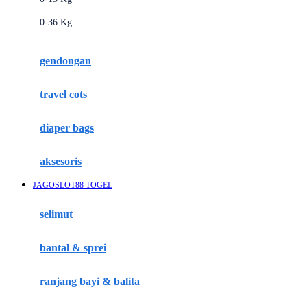
Felt So Sweet
0-36 Kg
Fisher Price
Flipper
gendongan
Friends Of Sally
travel cots
G
diaper bags
Gb
Geko
aksesoris
Graco
JAGOSLOT88 TOGEL
Gund
selimut
H
bantal & sprei
Habbie
Haenim
ranjang bayi & balita
Happy Horse