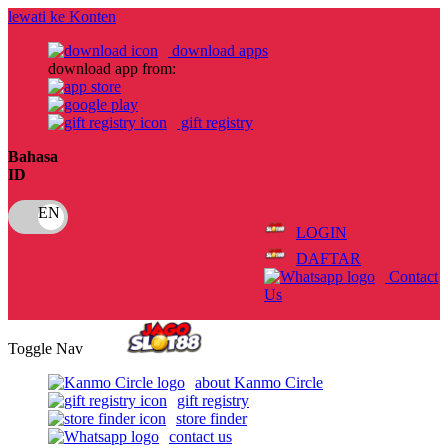
lewati ke Konten
download apps
download app from:
gift registry
Bahasa
ID
LOGIN
DAFTAR
Contact
Us
Toggle Nav
about Kanmo Circle
gift registry
store finder
contact us