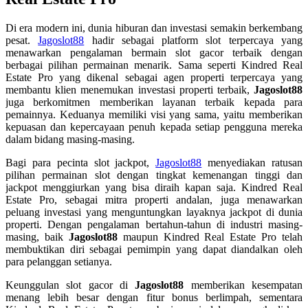
Squishmallows
Di era modern ini, dunia hiburan dan investasi semakin berkembang
Starbooks
pesat.
Jagoslot88
hadir sebagai platform slot terpercaya yang
menawarkan pengalaman bermain slot gacor terbaik dengan
Stick-O
berbagai pilihan permainan menarik. Sama seperti Kindred Real
Estate Pro yang dikenal sebagai agen properti terpercaya yang
Stokke
membantu klien menemukan investasi properti terbaik,
Jagoslot88
juga berkomitmen memberikan layanan terbaik kepada para
Sudocrem
pemainnya. Keduanya memiliki visi yang sama, yaitu memberikan
kepuasan dan kepercayaan penuh kepada setiap pengguna mereka
Sumimo
dalam bidang masing-masing.
Sunnylife
Bagi para pecinta slot jackpot,
Jagoslot88
menyediakan ratusan
pilihan permainan slot dengan tingkat kemenangan tinggi dan
Sun-Staches
jackpot menggiurkan yang bisa diraih kapan saja. Kindred Real
Estate Pro, sebagai mitra properti andalan, juga menawarkan
Swimava
peluang investasi yang menguntungkan layaknya jackpot di dunia
properti. Dengan pengalaman bertahun-tahun di industri masing-
T
masing, baik
Jagoslot88
maupun Kindred Real Estate Pro telah
membuktikan diri sebagai pemimpin yang dapat diandalkan oleh
Tommee Tippee
para pelanggan setianya.
Trunki
Keunggulan slot gacor di
Jagoslot88
memberikan kesempatan
menang lebih besar dengan fitur bonus berlimpah, sementara
Tutti Bambini