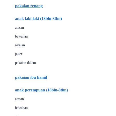
Buggygear
pakaian renang
Bumkins
anak laki-laki (18bln-8thn)
C
atasan
Cetaphil
bawahan
Chicco
setelan
Childlife
jaket
Clevamama
pakaian dalam
Cocolatte
Cottonseeds
pakaian ibu hamil
Cozy N Safe
anak perempuan (18bln-8thn)
Crane
atasan
Cybex
bawahan
D