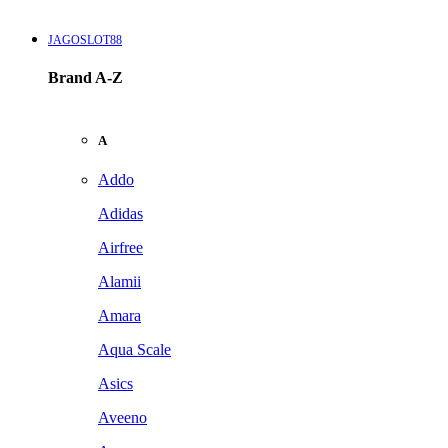
JAGOSLOT88
Brand A-Z
A
Addo
Adidas
Airfree
Alamii
Amara
Aqua Scale
Asics
Aveeno