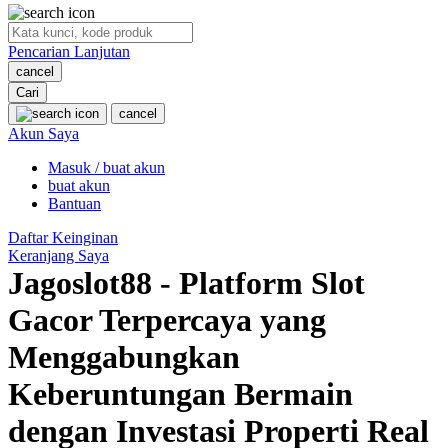
O
Pencarian Lanjutan
Oh Ma Grain
cancel
Okiedog
Cari
cancel
P
Akun Saya
Masuk / buat akun
Peachy
buat akun
Phil & Ted's
Bantuan
Philips Avent
Daftar Keinginan
Keranjang Saya
Pigeon
Jagoslot88 - Platform Slot
Playgro
Gacor Terpercaya yang
Poled Global
Menggabungkan
Ponycycle
Keberuntungan Bermain
Puma
dengan Investasi Properti Real
Pureats