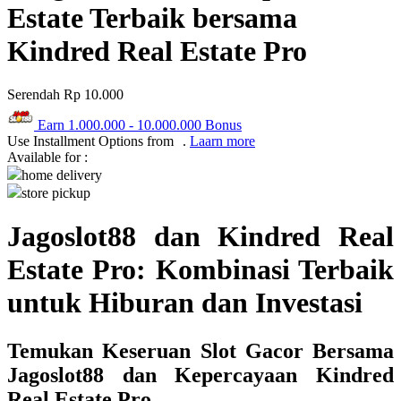
Estate Terbaik bersama
Q
Kindred Real Estate Pro
QV Baby
Serendah
Rp 10.000
R
Earn
1.000.000
-
10.000.000
Bonus
Real Shades
Use Installment Options from
.
Laarn more
Available for :
Red Castle
home delivery
store pickup
Ribbon Madness
Jagoslot88 dan Kindred Real
S
Estate Pro: Kombinasi Terbaik
Sebamed
untuk Hiburan dan Investasi
Silver Cross
Simply Idea
Temukan Keseruan Slot Gacor Bersama
Skip Hop
Jagoslot88 dan Kepercayaan Kindred
Spectra
Real Estate Pro