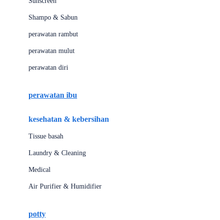
Sunscreen
London Taxi
Shampo & Sabun
Love To Dream
perawatan rambut
perawatan mulut
M
perawatan diri
Magformers
Mama's Choice
perawatan ibu
Mamas&Papas
kesehatan & kebersihan
Mamaway
Tissue basah
Maxi Cosi
Laundry & Cleaning
Megabloks
Medical
Micro
Air Purifier & Humidifier
MiDeer
Mimi & Lula
potty