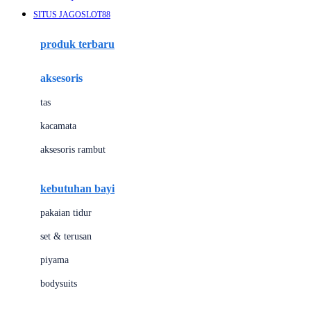
Awan
SITUS JAGOSLOT88
Azetabio
produk terbaru
B
aksesoris
Baabaasheepz
tas
Babiators
kacamata
Baby Dove
aksesoris rambut
Baby Jogger
Baby Rovega
kebutuhan bayi
Babybee
pakaian tidur
Banana Boat
set & terusan
Banz
piyama
Barbie
bodysuits
Beaba