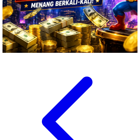
X
Xootz
Y
Yamatoya
Z
Zaxy
Zoggs
0-9
4Moms
59S