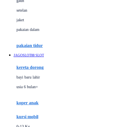
gaun
Dae Organics
setelan
Docare
jaket
Doona
pakaian dalam
Down To Earth
Drew
pakaian tidur
Dr. Brown's
JAGOSLOT88 SLOT
E
kereta dorong
ELC
bayi baru lahir
Ergobaby
usia 6 bulan+
Expert Care
koper anak
Ezyroller
kursi mobil
F
0-13 Kg