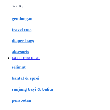
0-36 Kg
gendongan
travel cots
diaper bags
aksesoris
JAGOSLOT88 TOGEL
selimut
bantal & sprei
ranjang bayi & balita
perabotan