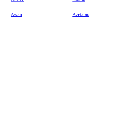
Awan
Azetabio