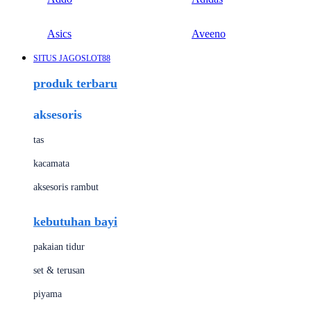
Asics
Aveeno
SITUS JAGOSLOT88
produk terbaru
aksesoris
tas
kacamata
aksesoris rambut
kebutuhan bayi
pakaian tidur
set & terusan
piyama