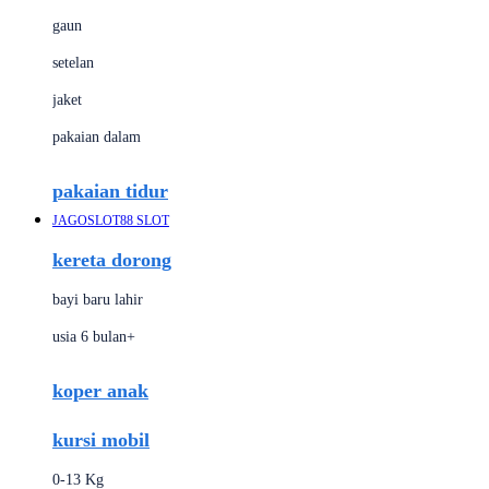
gaun
setelan
jaket
pakaian dalam
pakaian tidur
JAGOSLOT88 SLOT
kereta dorong
bayi baru lahir
usia 6 bulan+
koper anak
kursi mobil
0-13 Kg