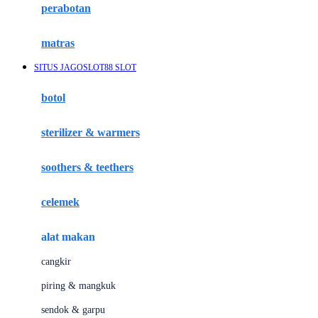
perabotan
Happy Tummy
Hauck
matras
Havaianas
SITUS JAGOSLOT88 SLOT
Hegen
botol
Hot Wheels
sterilizer & warmers
Hybrid
soothers & teethers
I
Inlacta DHA
celemek
Interlac
alat makan
Ivenet
cangkir
J
piring & mangkuk
Jack N Jill
sendok & garpu