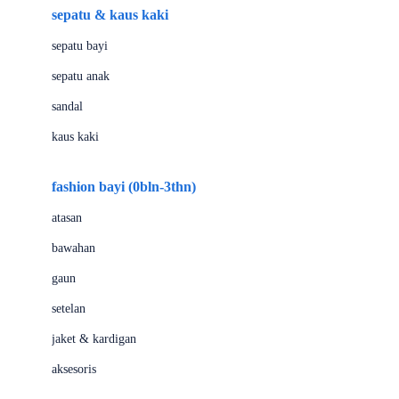
Beauty Barn
sepatu & kaus kaki
Bio Oil
sepatu bayi
Biolane
sepatu anak
Bite Fighters
sandal
Bizzi Growin
kaus kaki
Blackmores
fashion bayi (0bln-3thn)
Blooming Marvellous
atasan
Bonnels
bawahan
Bravado
gaun
Bruder
setelan
Brush Baby
jaket & kardigan
Buds Organics
aksesoris
Bugaboo