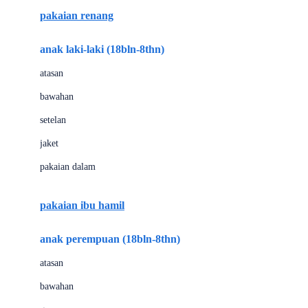
Buggygear
pakaian renang
Bumkins
anak laki-laki (18bln-8thn)
C
atasan
Cetaphil
bawahan
Chicco
setelan
Childlife
jaket
Clevamama
pakaian dalam
Cocolatte
Cottonseeds
pakaian ibu hamil
Cozy N Safe
anak perempuan (18bln-8thn)
Crane
atasan
Cybex
bawahan
D