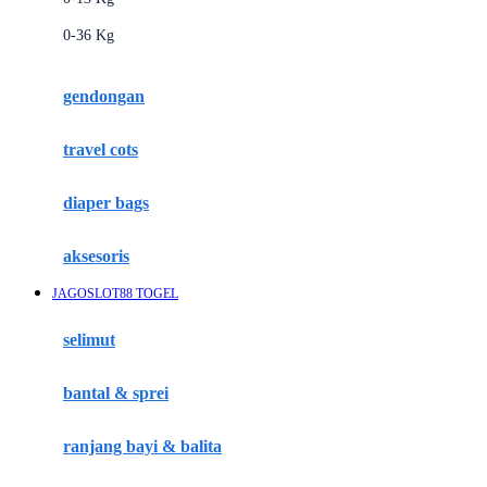
Felt So Sweet
0-36 Kg
Fisher Price
Flipper
gendongan
Friends Of Sally
travel cots
G
diaper bags
Gb
Geko
aksesoris
Graco
JAGOSLOT88 TOGEL
Gund
selimut
H
bantal & sprei
Habbie
Haenim
ranjang bayi & balita
Happy Horse