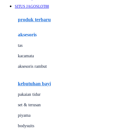
Awan
SITUS JAGOSLOT88
Azetabio
produk terbaru
B
aksesoris
Baabaasheepz
tas
Babiators
kacamata
Baby Dove
aksesoris rambut
Baby Jogger
Baby Rovega
kebutuhan bayi
Babybee
pakaian tidur
Banana Boat
set & terusan
Banz
piyama
Barbie
bodysuits
Beaba