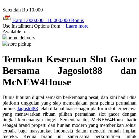
Serendah
Rp 10.000
Q
Earn
1.000.000
-
10.000.000
Bonus
QV Baby
Use Installment Options from
.
Laarn more
Available for :
R
home delivery
store pickup
Real Shades
Temukan Keseruan Slot Gacor
Red Castle
Bersama Jagoslot88 dan
Ribbon Madness
McNEW4House
S
Sebamed
Dunia hiburan digital semakin berkembang pesat, dan kini hadir dua
platform unggulan yang siap memanjakan para pecinta permainan
Silver Cross
online.
Jagoslot88
telah dikenal luas sebagai platform slot terpercaya
yang menawarkan ribuan pilihan permainan slot gacor dengan
Simply Idea
tingkat kemenangan tinggi. Sementara itu, McNEW4House hadir
sebagai brand properti dan hunian modern yang memberikan solusi
Skip Hop
terbaik bagi masyarakat Indonesia dalam mencari rumah impian
Spectra
mereka. Kedua brand ini sama-sama berkomitmen untuk