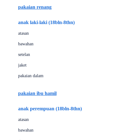
Buggygear
pakaian renang
Bumkins
anak laki-laki (18bln-8thn)
C
atasan
Cetaphil
bawahan
Chicco
setelan
Childlife
jaket
Clevamama
pakaian dalam
Cocolatte
Cottonseeds
pakaian ibu hamil
Cozy N Safe
anak perempuan (18bln-8thn)
Crane
atasan
Cybex
bawahan
D