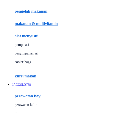
Joie
pengolah makanan
Joolz
Jujube
makanan & multivitamin
K
alat menyusui
Kiddycuts
pompa asi
Kumon
penyimpanan asi
L
cooler bags
Leapfrog
kursi makan
Leclerc
JAGOSLOT88
Lee Vierra
Lillebaby
perawatan bayi
Little Bird Told Me
perawatan kulit
Little Miss Janis