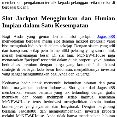
memberikan pengalaman terbaik kepada pelanggan setia mereka di
Squishmallows
berbagai bidang.
Starbooks
Slot Jackpot Menggiurkan dan Hunian
Stick-O
Impian dalam Satu Kesempatan
Stokke
Bagi Anda yang gemar bermain slot jackpot,
Jagoslot88
menyediakan berbagai mesin slot dengan jackpot progresif yang
Sudocrem
bisa mengubah hidup Anda dalam sekejap. Dengan sistem yang adil
dan transparan, setiap pemain memiliki peluang yang sama untuk
Sumimo
meraih kemenangan besar. Di sisi lain, McNEW4House juga
Sunnylife
menawarkan "jackpot" tersendiri dalam dunia properti, yakni hunian
berkualitas premium dengan harga yang kompetitif dan lokasi
Sun-Staches
strategis di berbagai kota besar Indonesia, menjadikannya investasi
yang sangat menguntungkan bagi Anda dan keluarga.
Swimava
Keduanya hadir untuk memenuhi kebutuhan hiburan dan gaya
hidup masyarakat modern Indonesia. Slot gacor dari Jagoslot88
T
memberikan sensasi bermain yang tak tertandingi dengan grafis
memukau dan bonus melimpah setiap harinya, sementara
Tommee Tippee
McNEW4House terus berinovasi menghadirkan desain hunian
kontemporer yang nyaman dan fungsional. Dengan bergabung
Trunki
bersama Jagoslot88 dan mempertimbangkan investasi properti
melalui McNEW4House, Anda tidak hanya mendapatkan hiburan
Tutti Bambini