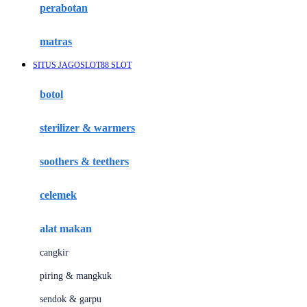
perabotan
Happy Tummy
Hauck
matras
Havaianas
SITUS JAGOSLOT88 SLOT
Hegen
botol
Hot Wheels
sterilizer & warmers
Hybrid
soothers & teethers
I
Inlacta DHA
celemek
Interlac
alat makan
Ivenet
cangkir
J
piring & mangkuk
Jack N Jill
sendok & garpu