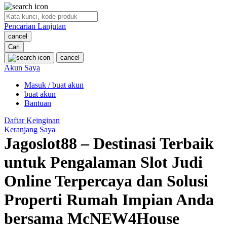
O
Pencarian Lanjutan
Oh Ma Grain
cancel
Okiedog
Cari
cancel
P
Akun Saya
Masuk / buat akun
Peachy
buat akun
Phil & Ted's
Bantuan
Philips Avent
Daftar Keinginan
Keranjang Saya
Pigeon
Jagoslot88 – Destinasi Terbaik
Playgro
untuk Pengalaman Slot Judi
Poled Global
Online Terpercaya dan Solusi
Ponycycle
Properti Rumah Impian Anda
Puma
bersama McNEW4House
Pureats