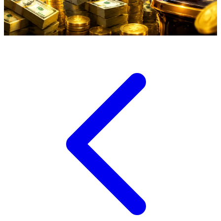
X
Xootz
Y
Yamatoya
Z
Zaxy
Zoggs
0-9
4Moms
59S