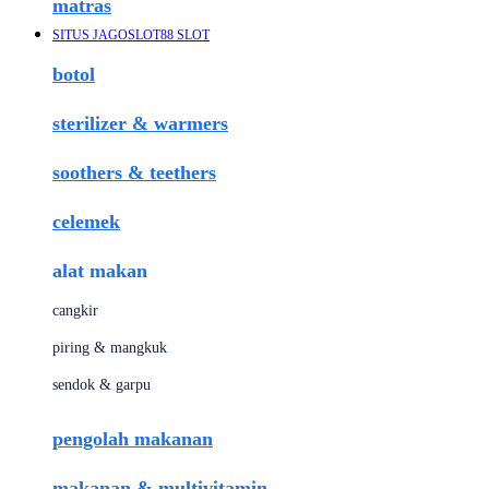
matras
SITUS JAGOSLOT88 SLOT
botol
sterilizer & warmers
soothers & teethers
celemek
alat makan
cangkir
piring & mangkuk
sendok & garpu
pengolah makanan
makanan & multivitamin