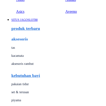
Asics
Aveeno
SITUS JAGOSLOT88
produk terbaru
aksesoris
tas
kacamata
aksesoris rambut
kebutuhan bayi
pakaian tidur
set & terusan
piyama