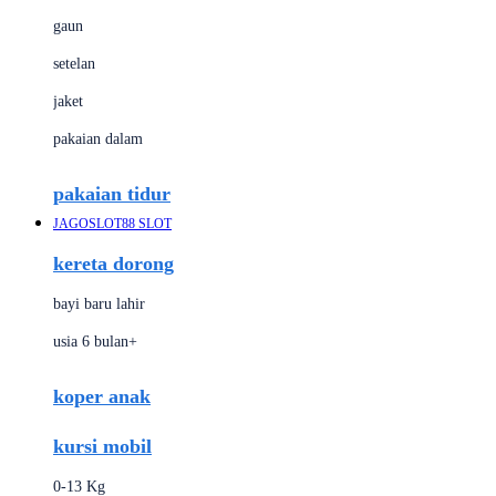
gaun
setelan
jaket
pakaian dalam
pakaian tidur
JAGOSLOT88 SLOT
kereta dorong
bayi baru lahir
usia 6 bulan+
koper anak
kursi mobil
0-13 Kg