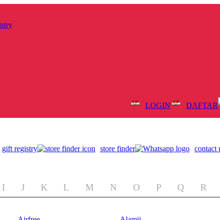
istry
LOGIN
DAFTAR
gift registry
store finder
contact 
I
J
K
L
M
N
O
P
Q
R
Airfree
Alamii