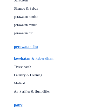
Sunscreen
London Taxi
Shampo & Sabun
Love To Dream
perawatan rambut
perawatan mulut
M
perawatan diri
Magformers
Mama's Choice
perawatan ibu
Mamas&Papas
kesehatan & kebersihan
Mamaway
Tissue basah
Maxi Cosi
Laundry & Cleaning
Megabloks
Medical
Micro
Air Purifier & Humidifier
MiDeer
Mimi & Lula
potty