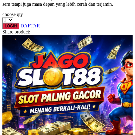
seru tetapi juga masa depan yang lebih cerah dan terjamin.
Twistshake
choose qty
TY Toys
DAFTAR
LOGIN
Share product:
U
V
Veja
Vitaflow
Vtech
W
Waterland
Wellness