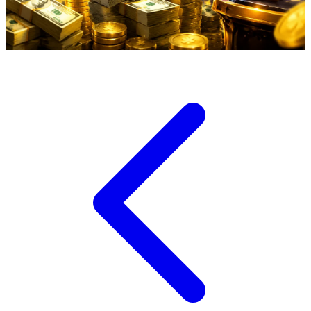
X
Xootz
Y
Yamatoya
Z
Zaxy
Zoggs
0-9
4Moms
59S