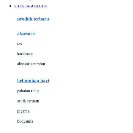
Awan
SITUS JAGOSLOT88
Azetabio
produk terbaru
B
aksesoris
Baabaasheepz
tas
Babiators
kacamata
Baby Dove
aksesoris rambut
Baby Jogger
Baby Rovega
kebutuhan bayi
Babybee
pakaian tidur
Banana Boat
set & terusan
Banz
piyama
Barbie
bodysuits
Beaba