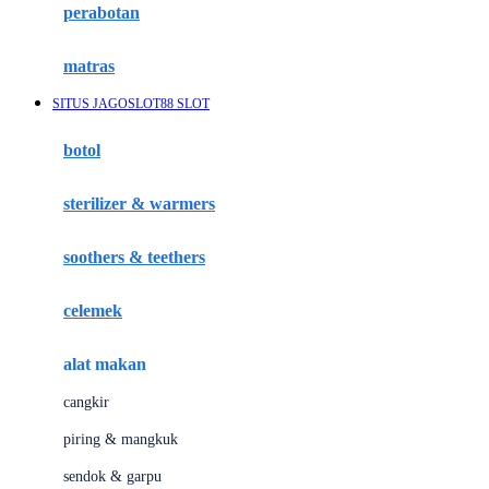
perabotan
Happy Tummy
Hauck
matras
Havaianas
SITUS JAGOSLOT88 SLOT
Hegen
botol
Hot Wheels
sterilizer & warmers
Hybrid
soothers & teethers
I
Inlacta DHA
celemek
Interlac
alat makan
Ivenet
cangkir
J
piring & mangkuk
Jack N Jill
sendok & garpu