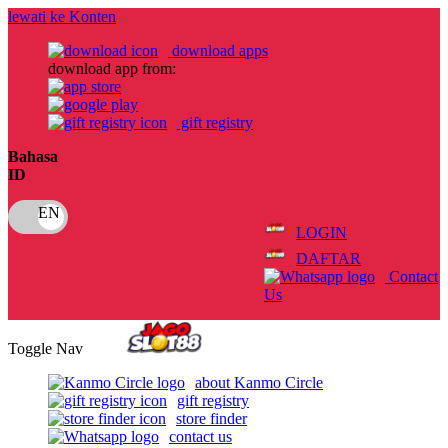
lewati ke Konten
download apps
download app from:
gift registry
Bahasa
ID
LOGIN
DAFTAR
Contact
Us
Toggle Nav
about Kanmo Circle
gift registry
store finder
contact us