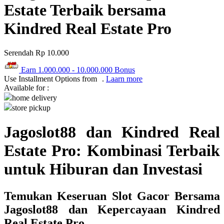
Estate Terbaik bersama
Q
Kindred Real Estate Pro
QV Baby
Serendah
Rp 10.000
R
Earn
1.000.000
-
10.000.000
Bonus
Real Shades
Use Installment Options from
.
Laarn more
Available for :
Red Castle
home delivery
store pickup
Ribbon Madness
Jagoslot88 dan Kindred Real
S
Estate Pro: Kombinasi Terbaik
Sebamed
untuk Hiburan dan Investasi
Silver Cross
Simply Idea
Temukan Keseruan Slot Gacor Bersama
Skip Hop
Jagoslot88 dan Kepercayaan Kindred
Spectra
Real Estate Pro